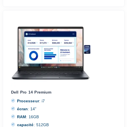
Dell Pro 14 Premium
Processeur
:
i7
écran
:
14"
RAM
:
16GB
capacité
:
512GB