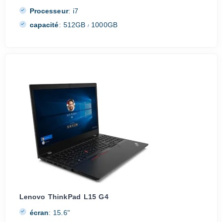
Processeur
:
i7
capacité
:
512GB
1000GB
/
Lenovo ThinkPad L15 G4
écran
:
15.6"