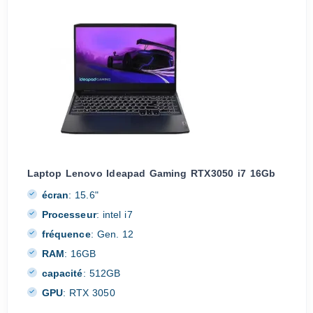
Laptop Lenovo Ideapad Gaming RTX3050 i7 16Gb
écran
:
15.6"
Processeur
:
intel i7
fréquence
:
Gen. 12
RAM
:
16GB
capacité
:
512GB
GPU
:
RTX 3050