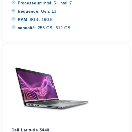
Processeur
:
intel i5
intel i7
/
fréquence
:
Gen. 13
RAM
:
8GB
16GB
/
capacité
:
256 GB
512 GB
/
Dell Latitude 5440