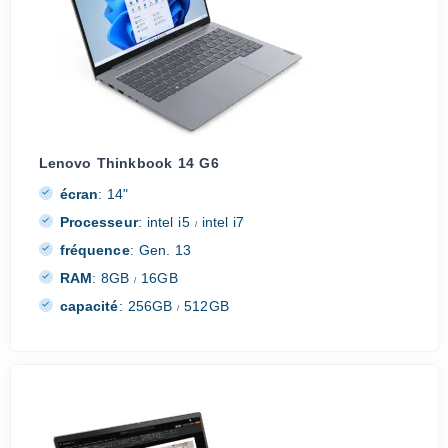
Lenovo Thinkbook 14 G6
écran
:
14"
Processeur
:
intel i5
intel i7
/
fréquence
:
Gen. 13
RAM
:
8GB
16GB
/
capacité
:
256GB
512GB
/