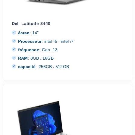
Dell Latitude 3440
écran
:
14"
Processeur
:
intel i5
intel i7
/
fréquence
:
Gen. 13
RAM
:
8GB
16GB
/
capacité
:
256GB
512GB
/