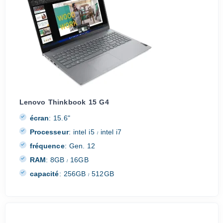
Lenovo Thinkbook 15 G4
écran
:
15.6"
Processeur
:
intel i5
intel i7
/
fréquence
:
Gen. 12
RAM
:
8GB
16GB
/
capacité
:
256GB
512GB
/