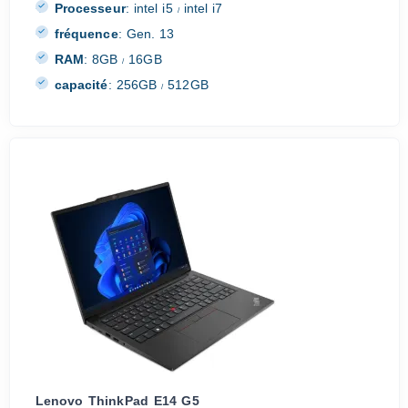
Processeur
:
intel i5
intel i7
/
fréquence
:
Gen. 13
RAM
:
8GB
16GB
/
capacité
:
256GB
512GB
/
Lenovo ThinkPad E14 G5