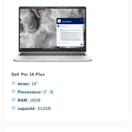
Dell Pro 16 Plus
écran
:
16"
Processeur
:
i7
i5
/
RAM
:
16GB
capacité
:
512GB