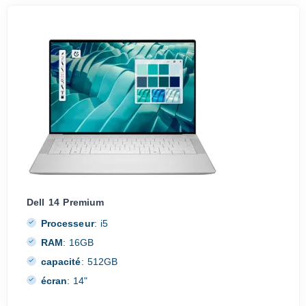
Dell 14 Premium
Processeur
:
i5
RAM
:
16GB
capacité
:
512GB
écran
:
14"