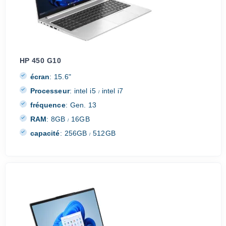
HP 450 G10
écran
:
15.6"
Processeur
:
intel i5
intel i7
/
fréquence
:
Gen. 13
RAM
:
8GB
16GB
/
capacité
:
256GB
512GB
/