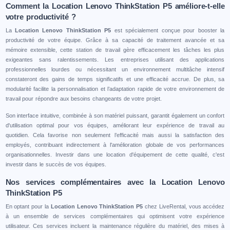
Comment la Location Lenovo ThinkStation P5 améliore-t-elle
votre productivité ?
La
Location Lenovo ThinkStation P5
est spécialement conçue pour booster la
productivité de votre équipe. Grâce à sa capacité de traitement avancée et sa
mémoire extensible, cette station de travail gère efficacement les tâches les plus
exigeantes sans ralentissements. Les entreprises utilisant des applications
professionnelles lourdes ou nécessitant un environnement multitâche intensif
constateront des gains de temps significatifs et une efficacité accrue. De plus, sa
modularité facilite la personnalisation et l’adaptation rapide de votre environnement de
travail pour répondre aux besoins changeants de votre projet.
Son interface intuitive, combinée à son matériel puissant, garantit également un confort
d'utilisation optimal pour vos équipes, améliorant leur expérience de travail au
quotidien. Cela favorise non seulement l’efficacité mais aussi la satisfaction des
employés, contribuant indirectement à l'amélioration globale de vos performances
organisationnelles. Investir dans une location d'équipement de cette qualité, c'est
investir dans le succès de vos équipes.
Nos services complémentaires avec la Location Lenovo
ThinkStation P5
En optant pour la
Location Lenovo ThinkStation P5
chez LiveRental, vous accédez
à un ensemble de services complémentaires qui optimisent votre expérience
utilisateur. Ces services incluent la maintenance régulière du matériel, des mises à