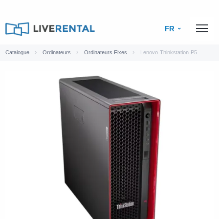
FR
Catalogue
Ordinateurs
Ordinateurs Fixes
Lenovo Thinkstation P5