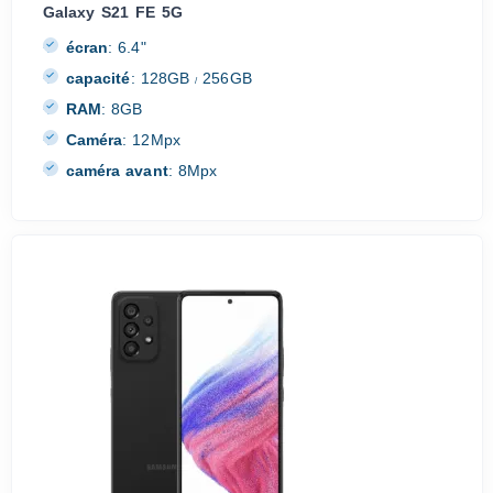
Galaxy S21 FE 5G
écran
:
6.4"
capacité
:
128GB
256GB
/
RAM
:
8GB
Caméra
:
12Mpx
caméra avant
:
8Mpx