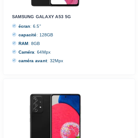
SAMSUNG GALAXY A53 5G
écran
:
6.5"
capacité
:
128GB
RAM
:
8GB
Caméra
:
64Mpx
caméra avant
:
32Mpx