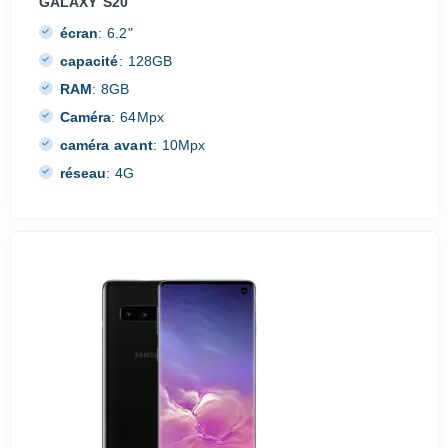
GALAXY S20
écran
:
6.2"
capacité
:
128GB
RAM
:
8GB
Caméra
:
64Mpx
caméra avant
:
10Mpx
réseau
:
4G