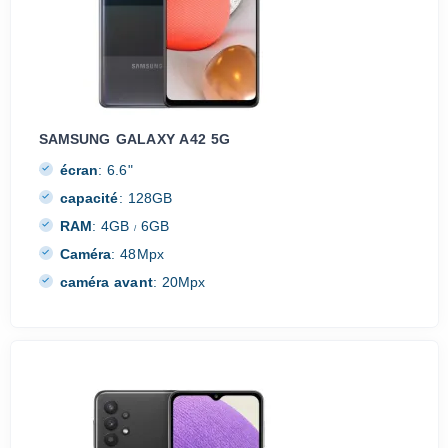
SAMSUNG GALAXY A42 5G
écran
:
6.6"
capacité
:
128GB
RAM
:
4GB
6GB
/
Caméra
:
48Mpx
caméra avant
:
20Mpx