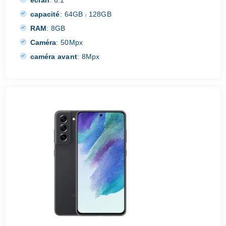
écran
:
6.1"
capacité
:
64GB
128GB
/
RAM
:
8GB
Caméra
:
50Mpx
caméra avant
:
8Mpx