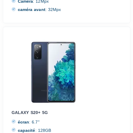
Caméra
:
12Mpx
caméra avant
:
32Mpx
GALAXY S20+ 5G
écran
:
6.7"
capacité
:
128GB