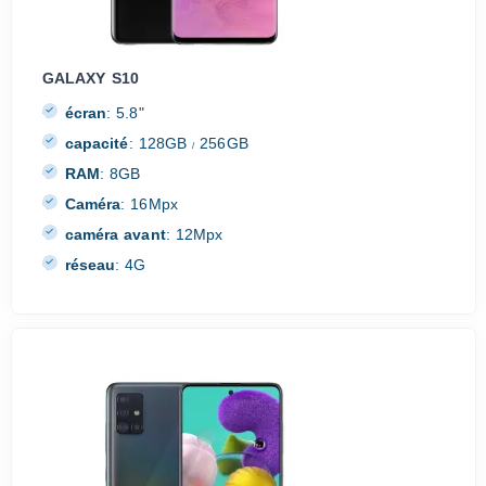
GALAXY S10
écran
:
5.8"
capacité
:
128GB
256GB
/
RAM
:
8GB
Caméra
:
16Mpx
caméra avant
:
12Mpx
réseau
:
4G