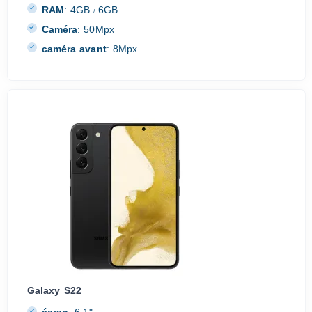
RAM
:
4GB
6GB
/
Caméra
:
50Mpx
caméra avant
:
8Mpx
Galaxy S22