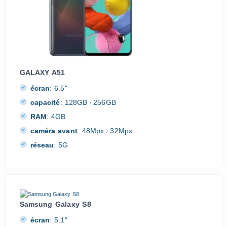
GALAXY A51
écran
:
6.5"
capacité
:
128GB
256GB
/
RAM
:
4GB
caméra avant
:
48Mpx
32Mpx
/
réseau
:
5G
Samsung Galaxy S8
écran
:
5.1"