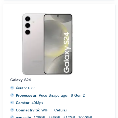
Galaxy S24
écran
:
6.8"
Processeur
:
Puce Snapdragon 8 Gen 2
Caméra
:
40Mpx
Connectivité
:
WIFI + Cellular
capacité
:
128GB
256GB
512GB
1000GB