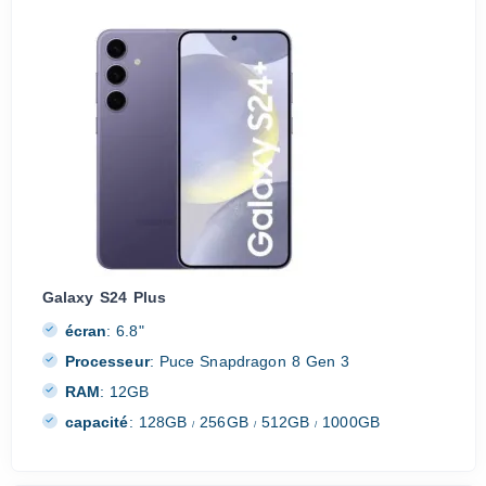
Galaxy S24 Plus
écran
:
6.8"
Processeur
:
Puce Snapdragon 8 Gen 3
RAM
:
12GB
capacité
:
128GB
256GB
512GB
1000GB
/
/
/