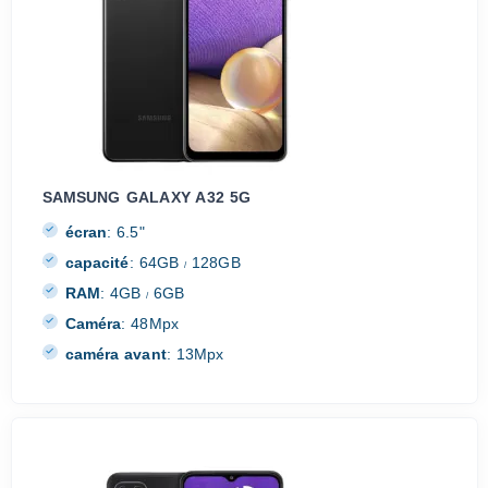
SAMSUNG GALAXY A32 5G
écran
:
6.5"
capacité
:
64GB
128GB
/
RAM
:
4GB
6GB
/
Caméra
:
48Mpx
caméra avant
:
13Mpx