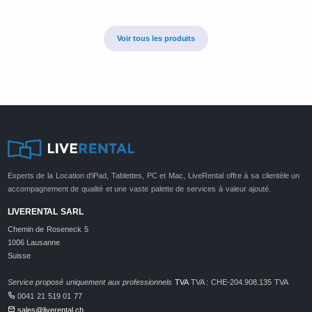
Voir tous les produits
Experts de la Location d'iPad, Tablettes, PC et Mac, LiveRental offre à sa clientèle un
accompagnement de qualité et une vaste palette de services à valeur ajouté.
LIVERENTAL SARL
Chemin de Roseneck 5
1006 Lausanne
Suisse
Service proposé uniquement aux professionnels
TVA
TVA : CHE-204.908.135 TVA
0041 21 519 01 77
sales@liverental.ch