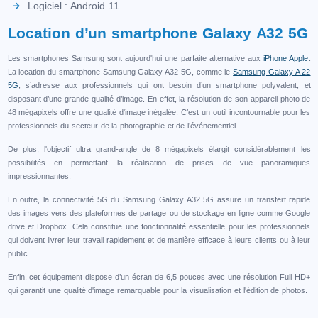
Logiciel : Android 11
Location d’un smartphone Galaxy A32 5G
Les smartphones Samsung sont aujourd'hui une parfaite alternative aux
iPhone Apple
.
La location du smartphone Samsung Galaxy A32 5G, comme le
Samsung Galaxy A 22
5G
, s’adresse aux professionnels qui ont besoin d’un smartphone polyvalent, et
disposant d’une grande qualité d’image. En effet, la résolution de son appareil photo de
48 mégapixels offre une qualité d'image inégalée. C’est un outil incontournable pour les
professionnels du secteur de la photographie et de l’événementiel.
De plus, l'objectif ultra grand-angle de 8 mégapixels élargit considérablement les
possibilités en permettant la réalisation de prises de vue panoramiques
impressionnantes.
En outre, la connectivité 5G du Samsung Galaxy A32 5G assure un transfert rapide
des images vers des plateformes de partage ou de stockage en ligne comme Google
drive et Dropbox. Cela constitue une fonctionnalité essentielle pour les professionnels
qui doivent livrer leur travail rapidement et de manière efficace à leurs clients ou à leur
public.
Enfin, cet équipement dispose d’un écran de 6,5 pouces avec une résolution Full HD+
qui garantit une qualité d'image remarquable pour la visualisation et l'édition de photos.