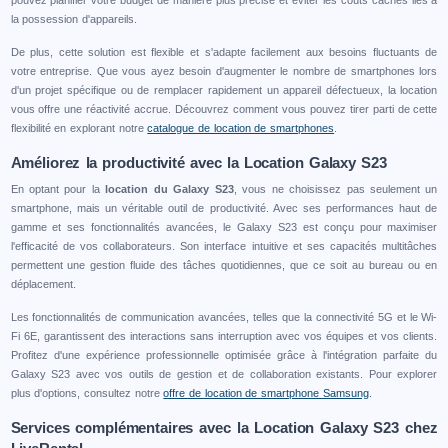
la possession d'appareils.
De plus, cette solution est flexible et s'adapte facilement aux besoins fluctuants de
votre entreprise. Que vous ayez besoin d'augmenter le nombre de smartphones lors
d'un projet spécifique ou de remplacer rapidement un appareil défectueux, la location
vous offre une réactivité accrue. Découvrez comment vous pouvez tirer parti de cette
flexibilité en explorant notre
catalogue de location de smartphones
.
Améliorez la productivité avec la Location Galaxy S23
En optant pour la
location du Galaxy S23
, vous ne choisissez pas seulement un
smartphone, mais un véritable outil de productivité. Avec ses performances haut de
gamme et ses fonctionnalités avancées, le Galaxy S23 est conçu pour maximiser
l'efficacité de vos collaborateurs. Son interface intuitive et ses capacités multitâches
permettent une gestion fluide des tâches quotidiennes, que ce soit au bureau ou en
déplacement.
Les fonctionnalités de communication avancées, telles que la connectivité 5G et le Wi-
Fi 6E, garantissent des interactions sans interruption avec vos équipes et vos clients.
Profitez d'une expérience professionnelle optimisée grâce à l'intégration parfaite du
Galaxy S23 avec vos outils de gestion et de collaboration existants. Pour explorer
plus d'options, consultez notre
offre de location de smartphone Samsung
.
Services complémentaires avec la Location Galaxy S23 chez