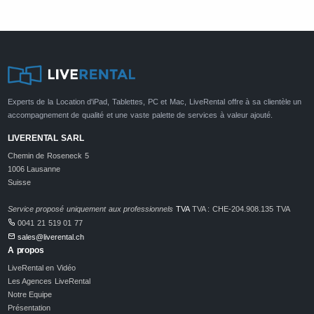
Experts de la Location d'iPad, Tablettes, PC et Mac, LiveRental offre à sa clientèle un
accompagnement de qualité et une vaste palette de services à valeur ajouté.
LIVERENTAL SARL
Chemin de Roseneck 5
1006 Lausanne
Suisse
Service proposé uniquement aux professionnels
TVA
TVA : CHE-204.908.135 TVA
0041 21 519 01 77
sales@liverental.ch
A propos
LiveRental en Vidéo
Les Agences LiveRental
Notre Equipe
Présentation