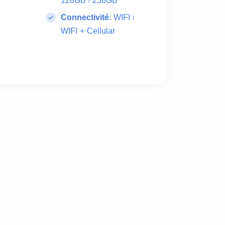
128GB
256GB
/
Connectivité
:
WIFI
/
WIFI + Cellular