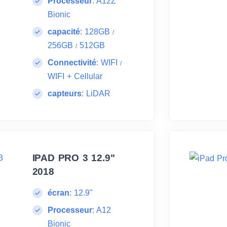
Processeur
:
A12Z
Bionic
capacité
:
128GB
/
256GB
512GB
/
Connectivité
:
WIFI
/
WIFI + Cellular
capteurs
:
LiDAR
IPAD PRO 3 12.9"
2018
écran
:
12.9"
Processeur
:
A12
Bionic