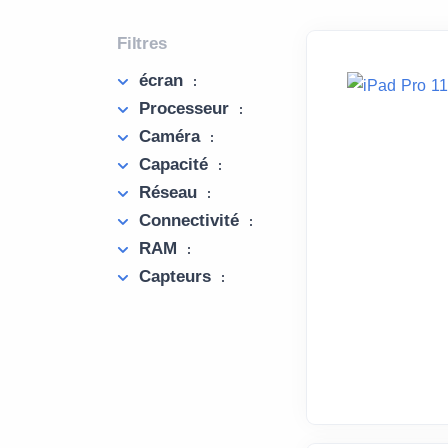
Filtres
écran
:
Processeur
:
Caméra
:
Capacité
:
Réseau
:
Connectivité
:
RAM
:
Capteurs
: