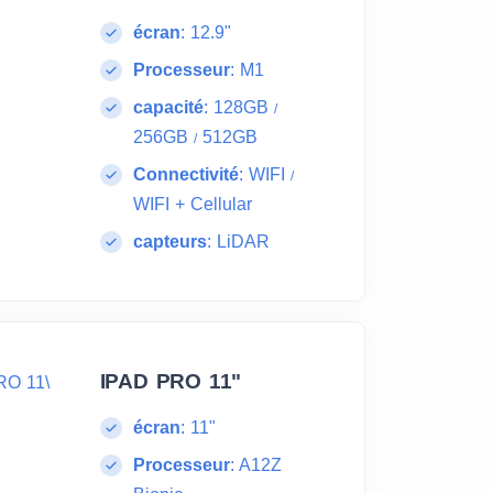
écran
:
12.9"
Processeur
:
M1
capacité
:
128GB
/
256GB
512GB
/
Connectivité
:
WIFI
/
WIFI + Cellular
capteurs
:
LiDAR
IPAD PRO 11"
écran
:
11"
Processeur
:
A12Z