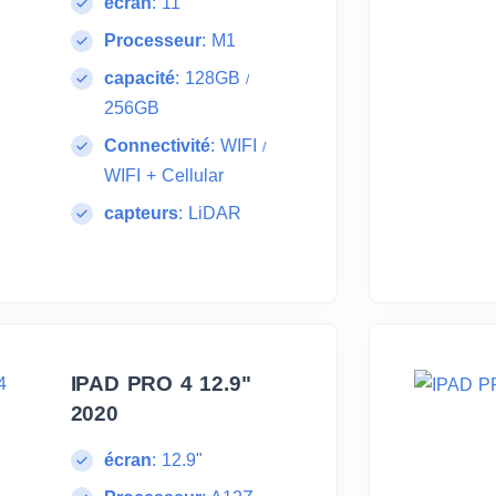
écran
:
11"
Processeur
:
M1
capacité
:
128GB
/
256GB
Connectivité
:
WIFI
/
WIFI + Cellular
capteurs
:
LiDAR
IPAD PRO 4 12.9"
2020
écran
:
12.9"