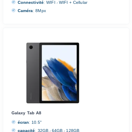
Connectivité
:
WIFI
WIFI + Cellular
/
Caméra
:
8Mpx
Galaxy Tab A8
écran
:
10.5"
capacité
:
32GB
64GB
128GB
/
/