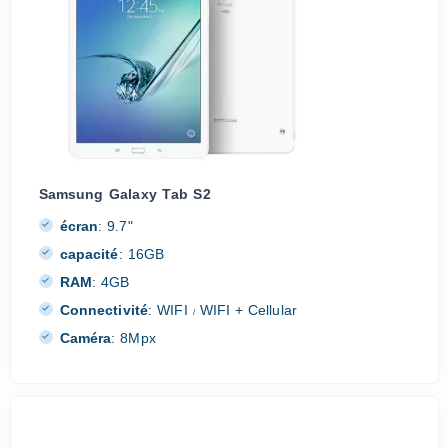
Samsung Galaxy Tab S2
écran
:
9.7"
capacité
:
16GB
RAM
:
4GB
Connectivité
:
WIFI
WIFI + Cellular
/
Caméra
:
8Mpx