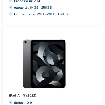
Processeur
:
A14
capacité
:
64GB
256GB
/
Connectivité
:
WIFI
WIFI + Cellular
/
iPad Air 5 (2022)
écran
:
10.9"