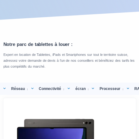
Notre parc de tablettes à louer :
Expert en location de Tablettes, iPads et Smartphones sur tout le territoire suisse,
adressez votre demande de devis à l’un de nos conseillers et bénéficiez des tarifs les
plus compétitifs du marché.
Réseau
Connectivité
écran
Processeur
R
:
:
:
: