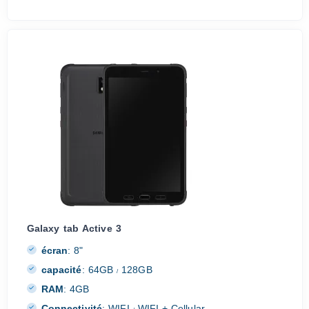
Galaxy tab Active 3
écran
:
8"
capacité
:
64GB
128GB
/
RAM
:
4GB
Connectivité
:
WIFI
WIFI + Cellular