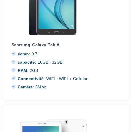
Samsung Galaxy Tab A
écran
:
9.7"
capacité
:
16GB
32GB
/
RAM
:
2GB
Connectivité
:
WIFI
WIFI + Cellular
/
Caméra
:
5Mpx