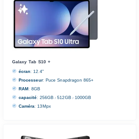
Galaxy Tab S10 +
écran
:
12.4"
Processeur
:
Puce Snapdragon 865+
RAM
:
8GB
capacité
:
256GB
512GB
1000GB
/
/
Caméra
:
13Mpx