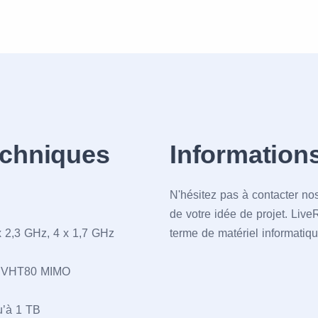
echniques
Information
N'hésitez pas à contacter nos
de votre idée de projet. LiveR
x 2,3 GHz, 4 x 1,7 GHz
terme de matériel informatiq
z, VHT80 MIMO
u’à 1 TB