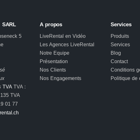
L SARL
A propos
Services
oseneck 5
LiveRental en Vidéo
Produits
ne
Les Agences LiveRental
Services
Notre Equipe
Blog
Présentation
Contact
osé
Nos Clients
Conditions g
ux
Nos Engagements
Politique de 
s
TVA
TVA :
.135 TVA
9 01 77
rental.ch