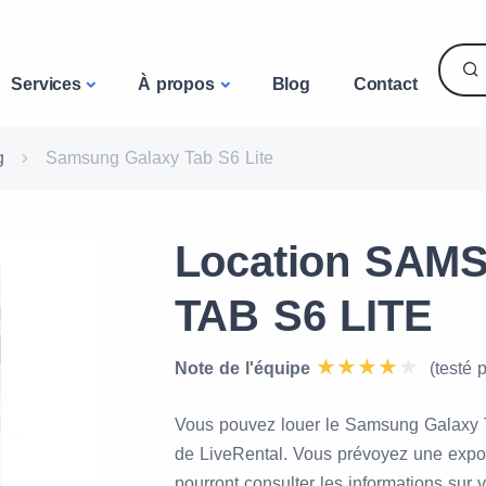
Services
À propos
Blog
Contact
g
Samsung Galaxy Tab S6 Lite
Location SA
TAB S6 LITE
Note de l'équipe
(testé 
Vous pouvez louer le Samsung Galaxy 
de LiveRental. Vous prévoyez une exposi
pourront consulter les informations sur 