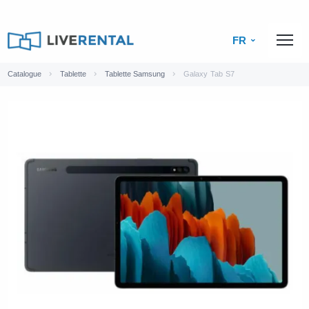
FR
Catalogue
Tablette
Tablette Samsung
Galaxy Tab S7