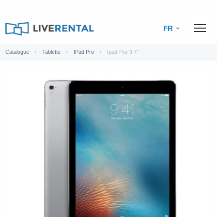
FR
Catalogue
Tablette
IPad Pro
Ipad Pro 9,7"