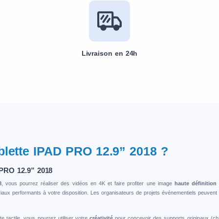
Livraison en 24h
ablette IPAD PRO 12.9” 2018 ?
 PRO 12.9” 2018
8
, vous pourrez réaliser des vidéos en 4K et faire profiter une image
haute définitio
iaux performants à votre disposition. Les organisateurs de projets événementiels peuvent
e tactile, vous pourrez utiliser votre
créativité
pour concevoir des supports originaux (char