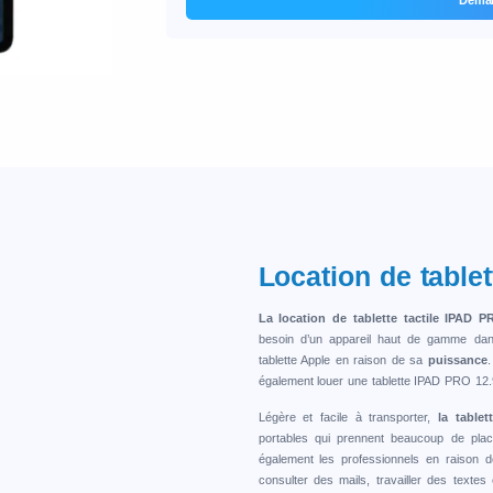
s
Location de table
La location de tablette tactile IPAD P
besoin d’un appareil haut de gamme dans 
tablette Apple en raison de sa
puissance
.
également louer une tablette IPAD PRO 12.
Légère et facile à transporter,
la tablet
portables qui prennent beaucoup de pla
également les professionnels en raison
consulter des mails, travailler des texte