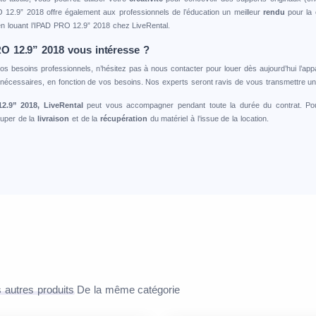
RO 12.9” 2018 offre également aux professionnels de l’éducation un meilleur
rendu
pour la
 en louant l’IPAD PRO 12.9” 2018 chez LiveRental.
RO 12.9” 2018 vous intéresse ?
à vos besoins professionnels, n’hésitez pas à nous contacter pour louer dès aujourd’hui l’a
écessaires, en fonction de vos besoins. Nos experts seront ravis de vous transmettre un 
2.9” 2018, LiveRental
peut vous accompagner pendant toute la durée du contrat. Pou
cuper de la
livraison
et de la
récupération
du matériel à l’issue de la location.
 autres produits
De la même catégorie