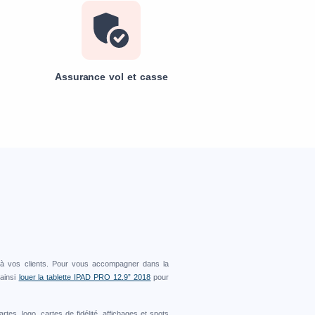
Assurance vol et casse
n
à vos clients. Pour vous accompagner dans la
 ainsi
louer la tablette IPAD PRO 12.9” 2018
pour
tes, logo, cartes de fidélité, affichages et spots