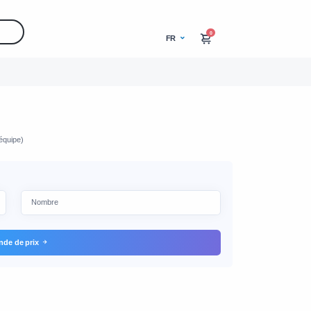
0
FR
équipe)
de de prix