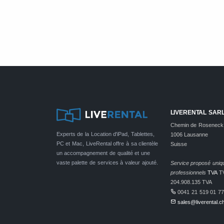
LIVERENTAL SAR
Chemin de Roseneck
Experts de la Location d'iPad, Tablettes,
1006 Lausanne
PC et Mac, LiveRental offre à sa clientèle
Suisse
un accompagnement de qualité et une
vaste palette de services à valeur ajouté.
Service proposé uni
professionnels
TVA
TV
204.908.135 TVA
0041 21 519 01 77
sales@liverental.c