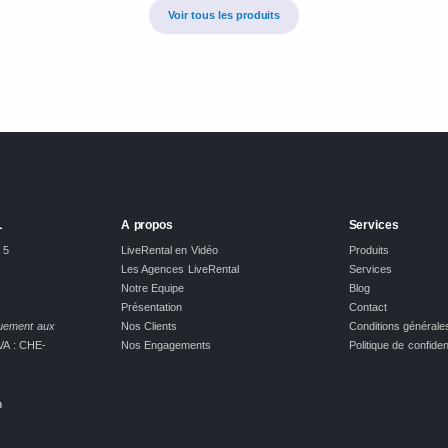
Voir tous les produits
L
A propos
Services
 5
LiveRental en Vidéo
Produits
Les Agences LiveRental
Services
Notre Equipe
Blog
Présentation
Contact
quement aux
Nos Clients
Conditions générale
A : CHE-
Nos Engagements
Politique de confident
h