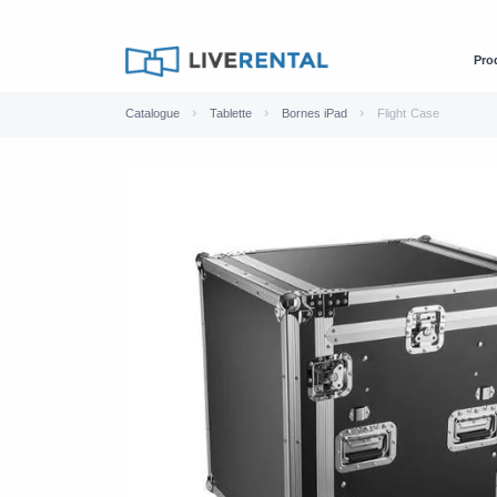
Pro
Catalogue
Tablette
Bornes iPad
Flight Case