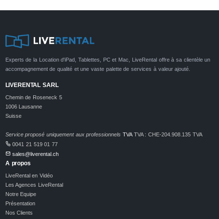
Experts de la Location d'iPad, Tablettes, PC et Mac, LiveRental offre à sa clientèle un
accompagnement de qualité et une vaste palette de services à valeur ajouté.
LIVERENTAL SARL
Chemin de Roseneck 5
1006 Lausanne
Suisse
Service proposé uniquement aux professionnels
TVA
TVA : CHE-204.908.135 TVA
0041 21 519 01 77
sales@liverental.ch
A propos
LiveRental en Vidéo
Les Agences LiveRental
Notre Equipe
Présentation
Nos Clients