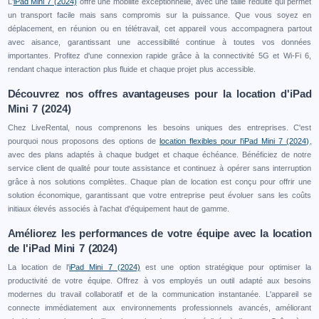
L'
iPad Mini 7 (2024)
offre une mobilité exceptionnelle, avec une taille réduite qui permet
un transport facile mais sans compromis sur la puissance. Que vous soyez en
déplacement, en réunion ou en télétravail, cet appareil vous accompagnera partout
avec aisance, garantissant une accessibilité continue à toutes vos données
importantes. Profitez d'une connexion rapide grâce à la connectivité 5G et Wi-Fi 6,
rendant chaque interaction plus fluide et chaque projet plus accessible.
Découvrez nos offres avantageuses pour la location d'iPad
Mini 7 (2024)
Chez LiveRental, nous comprenons les besoins uniques des entreprises. C'est
pourquoi nous proposons des options de
location flexibles pour l'iPad Mini 7 (2024)
,
avec des plans adaptés à chaque budget et chaque échéance. Bénéficiez de notre
service client de qualité pour toute assistance et continuez à opérer sans interruption
grâce à nos solutions complètes. Chaque plan de location est conçu pour offrir une
solution économique, garantissant que votre entreprise peut évoluer sans les coûts
initiaux élevés associés à l'achat d'équipement haut de gamme.
Améliorez les performances de votre équipe avec la location
de l'iPad Mini 7 (2024)
La location de l'
iPad Mini 7 (2024)
est une option stratégique pour optimiser la
productivité de votre équipe. Offrez à vos employés un outil adapté aux besoins
modernes du travail collaboratif et de la communication instantanée. L'appareil se
connecte immédiatement aux environnements professionnels avancés, améliorant