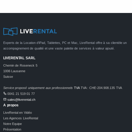
Experts de la Location d'iPad, Tablettes, PC et Mac, LiveRental offre à sa clientèle un
accompagnement de qualité et une vaste palette de services à valeur ajouté.
LIVERENTAL SARL
Chemin de Roseneck 5
1006 Lausanne
Suisse
Service proposé uniquement aux professionnels
TVA
TVA : CHE-204.908.135 TVA
0041 21 519 01 77
sales@liverental.ch
A propos
LiveRental en Vidéo
Les Agences LiveRental
Notre Equipe
Présentation