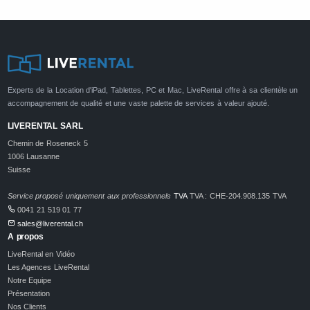
Experts de la Location d'iPad, Tablettes, PC et Mac, LiveRental offre à sa clientèle un
accompagnement de qualité et une vaste palette de services à valeur ajouté.
LIVERENTAL SARL
Chemin de Roseneck 5
1006 Lausanne
Suisse
Service proposé uniquement aux professionnels
TVA
TVA : CHE-204.908.135 TVA
0041 21 519 01 77
sales@liverental.ch
A propos
LiveRental en Vidéo
Les Agences LiveRental
Notre Equipe
Présentation
Nos Clients