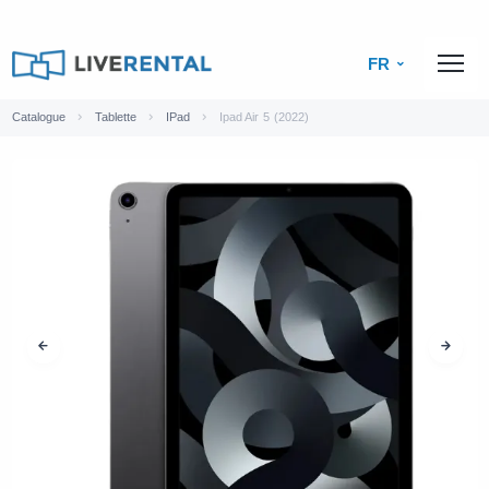
FR
Catalogue
Tablette
IPad
Ipad Air 5 (2022)