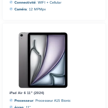
Connectivité
:
WIFI + Cellular
Caméra
:
12 MPMpx
iPad Air 6 11" (2024)
Processeur
:
Processeur A15 Bionic
écran
:
11"