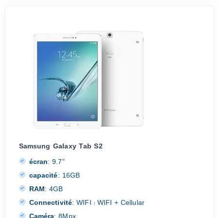
Samsung Galaxy Tab S2
écran
:
9.7"
capacité
:
16GB
RAM
:
4GB
Connectivité
:
WIFI
WIFI + Cellular
/
Caméra
:
8Mpx