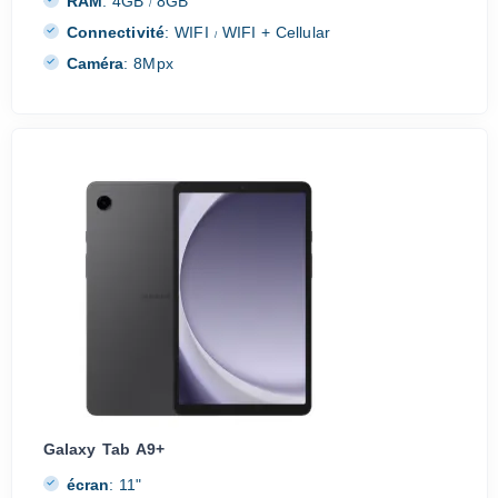
RAM
:
4GB
8GB
/
Connectivité
:
WIFI
WIFI + Cellular
/
Caméra
:
8Mpx
Galaxy Tab A9+
écran
:
11"