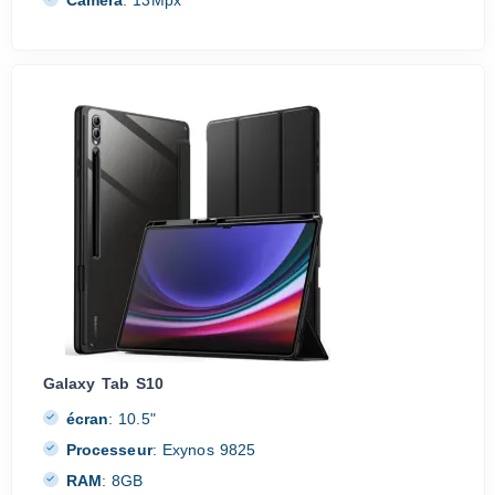
Caméra
:
13Mpx
Galaxy Tab S10
écran
:
10.5"
Processeur
:
Exynos 9825
RAM
:
8GB