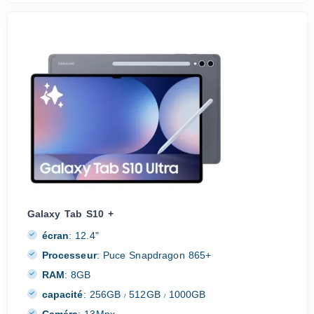
Galaxy Tab S10 +
écran
:
12.4"
Processeur
:
Puce Snapdragon 865+
RAM
:
8GB
capacité
:
256GB
512GB
1000GB
/
/