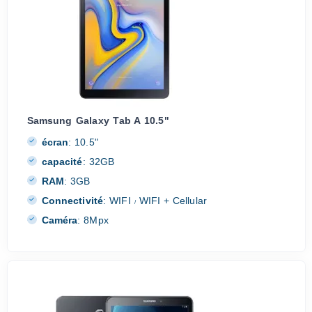
Samsung Galaxy Tab A 10.5"
écran
:
10.5"
capacité
:
32GB
RAM
:
3GB
Connectivité
:
WIFI
WIFI + Cellular
/
Caméra
:
8Mpx