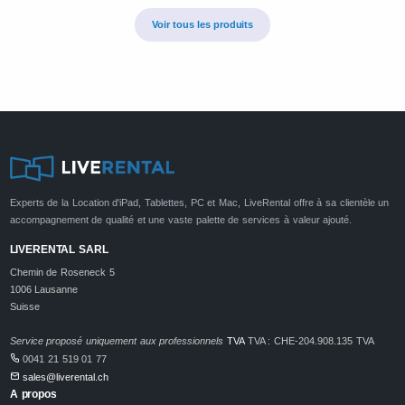
Voir tous les produits
Experts de la Location d'iPad, Tablettes, PC et Mac, LiveRental offre à sa clientèle un
accompagnement de qualité et une vaste palette de services à valeur ajouté.
LIVERENTAL SARL
Chemin de Roseneck 5
1006 Lausanne
Suisse
Service proposé uniquement aux professionnels
TVA
TVA : CHE-204.908.135 TVA
0041 21 519 01 77
sales@liverental.ch
A propos