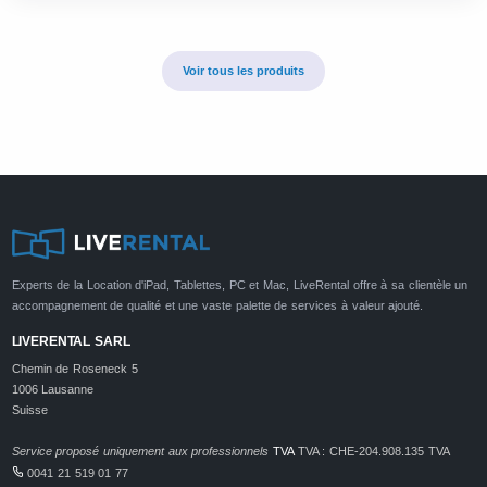
Voir tous les produits
Experts de la Location d'iPad, Tablettes, PC et Mac, LiveRental offre à sa clientèle un
accompagnement de qualité et une vaste palette de services à valeur ajouté.
LIVERENTAL SARL
Chemin de Roseneck 5
1006 Lausanne
Suisse
Service proposé uniquement aux professionnels
TVA
TVA : CHE-204.908.135 TVA
0041 21 519 01 77