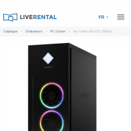
FR
Catalogue
Ordinateurs
PC Gamer
Hp Omen 40l Gt21-2982nd