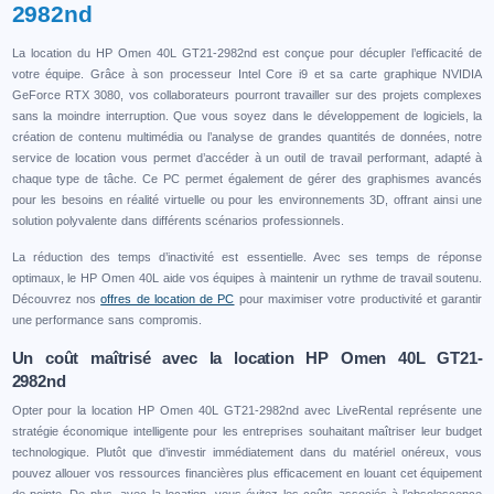
2982nd
La location du HP Omen 40L GT21-2982nd est conçue pour décupler l’efficacité de
votre équipe. Grâce à son processeur Intel Core i9 et sa carte graphique NVIDIA
GeForce RTX 3080, vos collaborateurs pourront travailler sur des projets complexes
sans la moindre interruption. Que vous soyez dans le développement de logiciels, la
création de contenu multimédia ou l’analyse de grandes quantités de données, notre
service de location vous permet d’accéder à un outil de travail performant, adapté à
chaque type de tâche. Ce PC permet également de gérer des graphismes avancés
pour les besoins en réalité virtuelle ou pour les environnements 3D, offrant ainsi une
solution polyvalente dans différents scénarios professionnels.
La réduction des temps d’inactivité est essentielle. Avec ses temps de réponse
optimaux, le HP Omen 40L aide vos équipes à maintenir un rythme de travail soutenu.
Découvrez nos
offres de location de PC
pour maximiser votre productivité et garantir
une performance sans compromis.
Un coût maîtrisé avec la location HP Omen 40L GT21-
2982nd
Opter pour la location HP Omen 40L GT21-2982nd avec LiveRental représente une
stratégie économique intelligente pour les entreprises souhaitant maîtriser leur budget
technologique. Plutôt que d’investir immédiatement dans du matériel onéreux, vous
pouvez allouer vos ressources financières plus efficacement en louant cet équipement
de pointe. De plus, avec la location, vous évitez les coûts associés à l’obsolescence