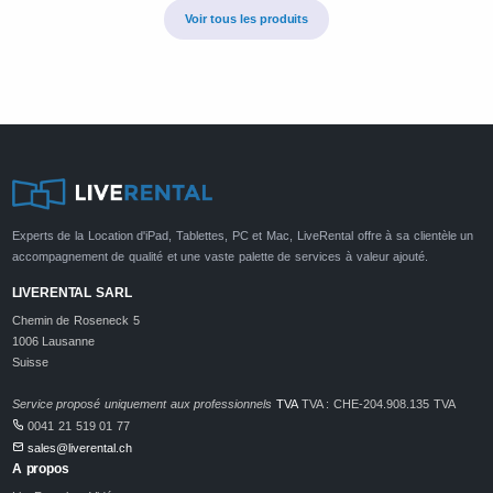
Voir tous les produits
Experts de la Location d'iPad, Tablettes, PC et Mac, LiveRental offre à sa clientèle un
accompagnement de qualité et une vaste palette de services à valeur ajouté.
LIVERENTAL SARL
Chemin de Roseneck 5
1006 Lausanne
Suisse
Service proposé uniquement aux professionnels
TVA
TVA : CHE-204.908.135 TVA
0041 21 519 01 77
sales@liverental.ch
A propos