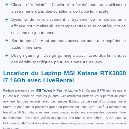
Clavier rétroéclairé : Clavier rétroéclairé pour une utilisation
aisée même dans des conditions de faible luminosité.
Système de refroidissement : Système de refroidissement
efficace pour maintenir les températures sous contrôle lors de
sessions de jeu intenses.
Son immersif : Haut-parleurs puissants pour une expérience
audio immersive.
Design gaming : Design gaming attractif avec des finitions et
des détails spécifiques pour les amateurs de jeux.
Location du Laptop MSI Katana RTX3050
i7 16Gb avec LiveRental
Parfaite alternative au
MSI Trident X Plus
, le Laptop MSI Katana GF76 montre que le
jeu est à la portée de tous les joueurs. Cet ordinateur portable vous permet de jouer
aux jeux les plus récents avec des images fluides. Le passage d'un programme à
l'autre ne pose aucun problème grâce au processeur Intel Core i7 et à la mémoire de
travail de 16 Go. Outre les jeux, vous pouvez également envoyer des courriels, faire
du photoshop, éditer des vidéos et regarder des films et des séries. Autre atout, le
MSI Katana GF76 est doté d'un clavier rétroéclairé, ce qui vous permet de continuer à
jouer la nuit.