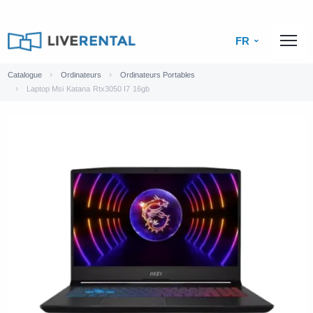
FR
Catalogue
Ordinateurs
Ordinateurs Portables
Laptop Msi Katana Rtx3050 I7 16gb