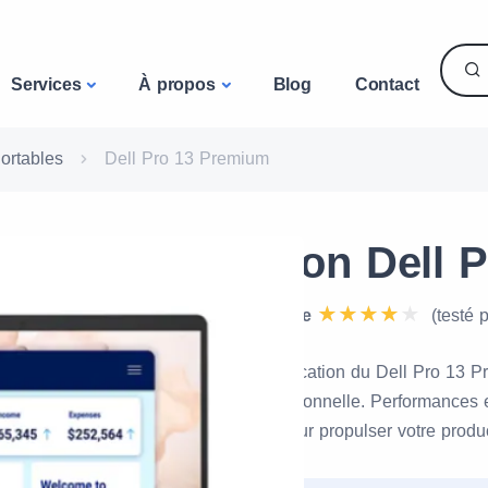
Services
À propos
Blog
Contact
ortables
Dell Pro 13 Premium
Location Dell 
Note de l'équipe
(testé 
Découvrez la location du Dell Pro 13 Pr
mobilité professionnelle. Performances
remarquable pour propulser votre produ