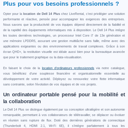
Plus pour vos besoins professionnels ?
Opter pour la
location de Dell 14 Plus
chez LiveRental, c’est privilégier une solution
performante et réactive, pensée pour accompagner les exigences des entreprises.
Nous savons que la productivité de vos équipes dépend directement de la fiabilité et
de la rapidité des équipements informatiques mis à disposition. Le Dell 14 Plus intègre
les toutes dernières technologies, un processeur Intel Core i7 de 13e génération et
une mémoire LPDDR5, assurant une gestion multitâche sans faille, même avec des
applications exigeantes ou des environnements de travail complexes. Grâce à son
écran QHD+, la restitution visuelle est idéale aussi bien pour la bureautique avancée
que pour le traitement graphique ou la data-visualisation.
En faisant le choix de la
location d’ordinateurs professionnels
via notre catalogue,
vous bénéficiez d’une souplesse financière et organisationnelle essentielle au
développement de votre activité. Déployez ou renouvelez votre flotte informatique
sans contrainte, selon l’évolution de vos équipes et de vos projets.
Un ordinateur portable pensé pour la mobilité et
la collaboration
Le Dell 14 Plus se distingue également par sa conception ultralégère et son autonomie
remarquable, permettant à vos collaborateurs de télétravailler, se déplacer ou évoluer
en réunion sans rupture de flux. Doté des dernières générations de connectique
(Thunderbolt 4, HDMI 2.1, Wi-Fi 6E), il s’intègre parfaitement à tous les