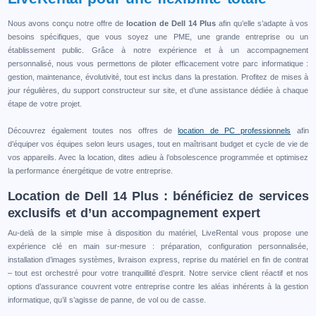
Nous avons conçu notre offre de
location de Dell 14 Plus
afin qu’elle s’adapte à vos
besoins spécifiques, que vous soyez une PME, une grande entreprise ou un
établissement public. Grâce à notre expérience et à un accompagnement
personnalisé, nous vous permettons de piloter efficacement votre parc informatique :
gestion, maintenance, évolutivité, tout est inclus dans la prestation. Profitez de mises à
jour régulières, du support constructeur sur site, et d’une assistance dédiée à chaque
étape de votre projet.
Découvrez également toutes nos offres de
location de PC professionnels
afin
d’équiper vos équipes selon leurs usages, tout en maîtrisant budget et cycle de vie de
vos appareils. Avec la location, dites adieu à l’obsolescence programmée et optimisez
la performance énergétique de votre entreprise.
Location de Dell 14 Plus : bénéficiez de services
exclusifs et d’un accompagnement expert
Au-delà de la simple mise à disposition du matériel, LiveRental vous propose une
expérience clé en main sur-mesure : préparation, configuration personnalisée,
installation d’images systèmes, livraison express, reprise du matériel en fin de contrat
– tout est orchestré pour votre tranquillité d’esprit. Notre service client réactif et nos
options d’assurance couvrent votre entreprise contre les aléas inhérents à la gestion
informatique, qu’il s’agisse de panne, de vol ou de casse.