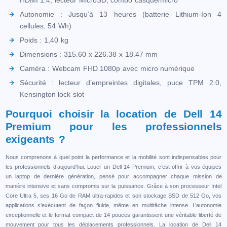
HDMI 1.4, lecteur MicroSD, combo casque/micro
Autonomie : Jusqu’à 13 heures (batterie Lithium-Ion 4
cellules, 54 Wh)
Poids : 1,40 kg
Dimensions : 315.60 x 226.38 x 18.47 mm
Caméra : Webcam FHD 1080p avec micro numérique
Sécurité : lecteur d’empreintes digitales, puce TPM 2.0,
Kensington lock slot
Pourquoi choisir la location de Dell 14
Premium pour les professionnels
exigeants ?
Nous comprenons à quel point la performance et la mobilité sont indispensables pour
les professionnels d’aujourd’hui. Louer un Dell 14 Premium, c’est offrir à vos équipes
un laptop de dernière génération, pensé pour accompagner chaque mission de
manière intensive et sans compromis sur la puissance. Grâce à son processeur Intel
Core Ultra 5, ses 16 Go de RAM ultra-rapides et son stockage SSD de 512 Go, vos
applications s’exécutent de façon fluide, même en multitâche intense. L’autonomie
exceptionnelle et le format compact de 14 pouces garantissent une véritable liberté de
mouvement pour tous les déplacements professionnels. La location de Dell 14