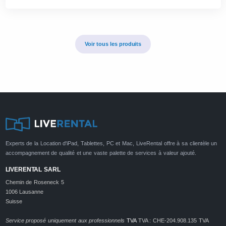
Voir tous les produits
Experts de la Location d'iPad, Tablettes, PC et Mac, LiveRental offre à sa clientèle un
accompagnement de qualité et une vaste palette de services à valeur ajouté.
LIVERENTAL SARL
Chemin de Roseneck 5
1006 Lausanne
Suisse
Service proposé uniquement aux professionnels
TVA
TVA : CHE-204.908.135 TVA