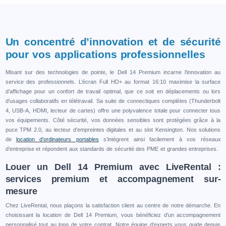
Un concentré d’innovation et de sécurité
pour vos applications professionnelles
Misant sur des technologies de pointe, le Dell 14 Premium incarne l’innovation au
service des professionnels. L’écran Full HD+ au format 16:10 maximise la surface
d’affichage pour un confort de travail optimal, que ce soit en déplacements ou lors
d’usages collaboratifs en télétravail. Sa suite de connectiques complètes (Thunderbolt
4, USB-A, HDMI, lecteur de cartes) offre une polyvalence totale pour connecter tous
vos équipements. Côté sécurité, vos données sensibles sont protégées grâce à la
puce TPM 2.0, au lecteur d’empreintes digitales et au slot Kensington. Nos solutions
de
location d’ordinateurs portables
s’intègrent ainsi facilement à vos réseaux
d’entreprise et répondent aux standards de sécurité des PME et grandes entreprises.
Louer un Dell 14 Premium avec LiveRental :
services premium et accompagnement sur-
mesure
Chez LiveRental, nous plaçons la satisfaction client au centre de notre démarche. En
choisissant la location de Dell 14 Premium, vous bénéficiez d’un accompagnement
personnalisé tout au long de votre contrat. Notre équipe d’experts vous guide depuis