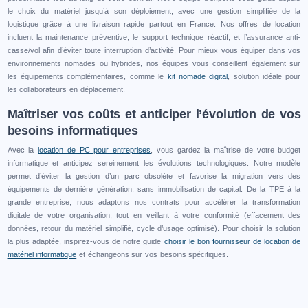
le choix du matériel jusqu’à son déploiement, avec une gestion simplifiée de la
logistique grâce à une livraison rapide partout en France. Nos offres de location
incluent la maintenance préventive, le support technique réactif, et l’assurance anti-
casse/vol afin d’éviter toute interruption d’activité. Pour mieux vous équiper dans vos
environnements nomades ou hybrides, nos équipes vous conseillent également sur
les équipements complémentaires, comme le
kit nomade digital
, solution idéale pour
les collaborateurs en déplacement.
Maîtriser vos coûts et anticiper l’évolution de vos
besoins informatiques
Avec la
location de PC pour entreprises
, vous gardez la maîtrise de votre budget
informatique et anticipez sereinement les évolutions technologiques. Notre modèle
permet d’éviter la gestion d’un parc obsolète et favorise la migration vers des
équipements de dernière génération, sans immobilisation de capital. De la TPE à la
grande entreprise, nous adaptons nos contrats pour accélérer la transformation
digitale de votre organisation, tout en veillant à votre conformité (effacement des
données, retour du matériel simplifié, cycle d’usage optimisé). Pour choisir la solution
la plus adaptée, inspirez-vous de notre guide
choisir le bon fournisseur de location de
matériel informatique
et échangeons sur vos besoins spécifiques.