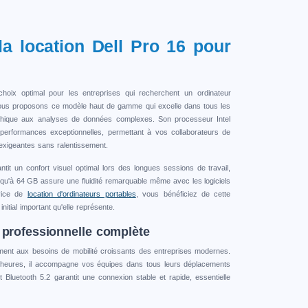
la location Dell Pro 16 pour
hoix optimal pour les entreprises qui recherchent un ordinateur
ous proposons ce modèle haut de gamme qui excelle dans tous les
aphique aux analyses de données complexes. Son processeur Intel
 performances exceptionnelles, permettant à vos collaborateurs de
 exigeantes sans ralentissement.
ntit un confort visuel optimal lors des longues sessions de travail,
qu'à 64 GB assure une fluidité remarquable même avec les logiciels
vice de
location d'ordinateurs portables
, vous bénéficiez de cette
nitial important qu'elle représente.
 professionnelle complète
ement aux besoins de mobilité croissants des entreprises modernes.
heures, il accompagne vos équipes dans tous leurs déplacements
t Bluetooth 5.2 garantit une connexion stable et rapide, essentielle