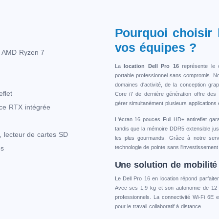
s
Pourquoi choisir 
vos équipes ?
ou AMD Ryzen 7
La
location Dell Pro 16
représente le c
portable professionnel sans compromis. N
domaines d'activité, de la conception gr
flet
Core i7 de dernière génération offre des
gérer simultanément plusieurs applications
rce RTX intégrée
L'écran 16 pouces Full HD+ antireflet gara
tandis que la mémoire DDR5 extensible jus
, lecteur de cartes SD
les plus gourmands. Grâce à notre ser
es
technologie de pointe sans l'investissement i
Une solution de mobilité
Le Dell Pro 16 en location répond parfait
Avec ses 1,9 kg et son autonomie de 12 
professionnels. La connectivité Wi-Fi 6E e
pour le travail collaboratif à distance.