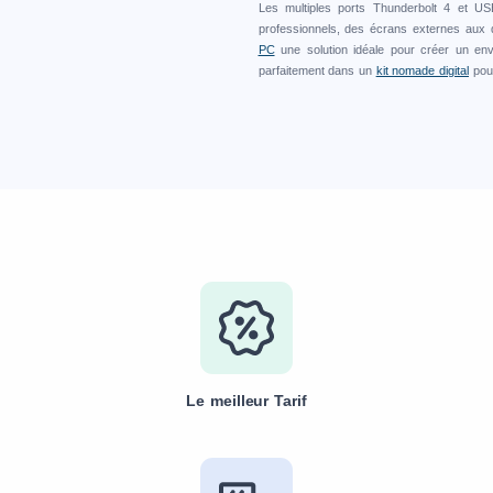
Les multiples ports Thunderbolt 4 et US
professionnels, des écrans externes aux d
PC
une solution idéale pour créer un envi
parfaitement dans un
kit nomade digital
pour
Le meilleur Tarif