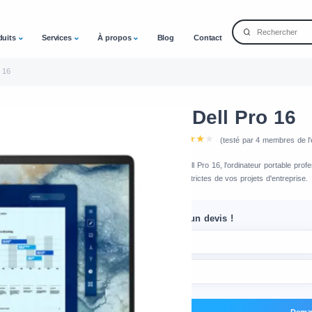
duits
Services
À propos
Blog
Contact
 16
Location Dell Pro 16
Note de l'équipe
(testé par 4 membres de l'
Découvrez la location Dell Pro 16, l'ordinateur portable prof
aux exigences les plus strictes de vos projets d'entreprise.
Demandez-nous un devis !
Deman