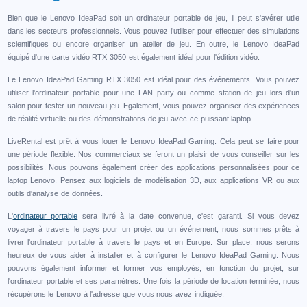
Bien que le Lenovo IdeaPad soit un ordinateur portable de jeu, il peut s'avérer utile
dans les secteurs professionnels. Vous pouvez l’utiliser pour effectuer des simulations
scientifiques ou encore organiser un atelier de jeu. En outre, le Lenovo IdeaPad
équipé d'une carte vidéo RTX 3050 est également idéal pour l'édition vidéo.
Le Lenovo IdeaPad Gaming RTX 3050 est idéal pour des événements. Vous pouvez
utiliser l'ordinateur portable pour une LAN party ou comme station de jeu lors d'un
salon pour tester un nouveau jeu. Egalement, vous pouvez organiser des expériences
de réalité virtuelle ou des démonstrations de jeu avec ce puissant laptop.
LiveRental est prêt à vous louer le Lenovo IdeaPad Gaming. Cela peut se faire pour
une période flexible. Nos commerciaux se feront un plaisir de vous conseiller sur les
possibilités. Nous pouvons également créer des applications personnalisées pour ce
laptop Lenovo. Pensez aux logiciels de modélisation 3D, aux applications VR ou aux
outils d'analyse de données.
L'
ordinateur portable
sera livré à la date convenue, c'est garanti. Si vous devez
voyager à travers le pays pour un projet ou un événement, nous sommes prêts à
livrer l'ordinateur portable à travers le pays et en Europe. Sur place, nous serons
heureux de vous aider à installer et à configurer le Lenovo IdeaPad Gaming. Nous
pouvons également informer et former vos employés, en fonction du projet, sur
l'ordinateur portable et ses paramètres. Une fois la période de location terminée, nous
récupérons le Lenovo à l'adresse que vous nous avez indiquée.