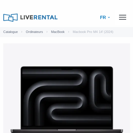
FR
Catalogue
Ordinateurs
MacBook
Macbook Pro M4 14' (2024)