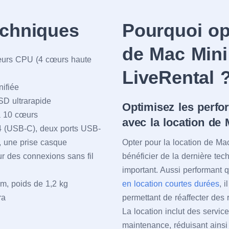
echniques
Pourquoi opt
de Mac Mini
urs CPU (4 cœurs haute
LiveRental 
ifiée
D ultrarapide
Optimisez les perfo
à 10 cœurs
avec la location de
4 (USB-C), deux ports USB-
, une prise casque
Opter pour la location de Ma
r des connexions sans fil
bénéficier de la dernière tec
important. Aussi performant q
m, poids de 1,2 kg
en location courtes durées
, 
ra
permettant de réaffecter des 
La location inclut des servi
maintenance, réduisant ainsi l