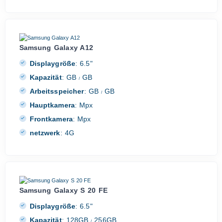
Samsung Galaxy A12
Displaygröße
:
6.5"
Kapazität
:
GB
GB
/
Arbeitsspeicher
:
GB
GB
/
Hauptkamera
:
Mpx
Frontkamera
:
Mpx
netzwerk
:
4G
Samsung Galaxy S 20 FE
Displaygröße
:
6.5"
Kapazität
:
128GB
256GB
/