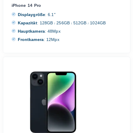
iPhone 14 Pro
Displaygröße
:
6.1"
Kapazität
:
128GB
256GB
512GB
1024GB
/
/
/
Hauptkamera
:
48Mpx
Frontkamera
:
12Mpx