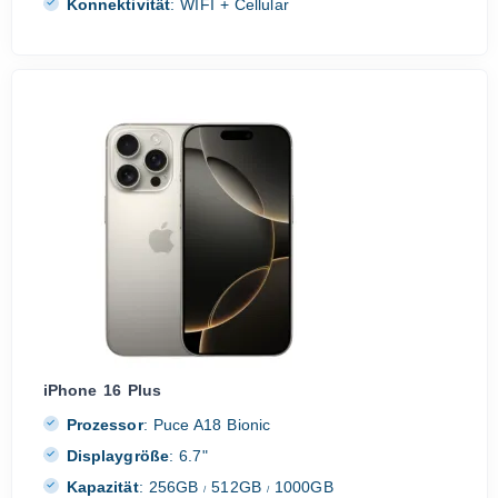
Konnektivität
:
WIFI + Cellular
iPhone 16 Plus
Prozessor
:
Puce A18 Bionic
Displaygröße
:
6.7"
Kapazität
:
256GB
512GB
1000GB
/
/