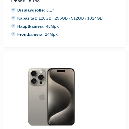
iPhone 15 Pro
Displaygröße
:
6.1"
Kapazität
:
128GB
256GB
512GB
1024GB
/
/
/
Hauptkamera
:
48Mpx
Frontkamera
:
24Mpx