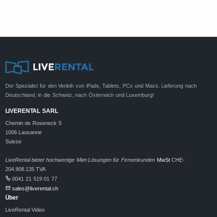
Der Spezialist für den Verleih von iPads, Tablets, PCs und Macs. Lieferung nach
Deutschland, in die Schweiz, nach Österreich und Luxemburg!
LIVERENTAL SARL
Chemin de Roseneck 5
1006 Lausanne
Suisse
LiveRental bietet hochwertige Miet-Lösungen für Firmenkunden
MwSt
CHE-
204.908.135 TVA
0041 21 519 01 77
sales@liverental.ch
Über
LiveRental Video