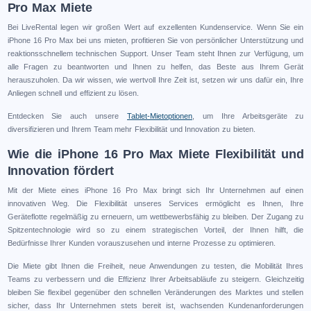
Pro Max Miete
Bei LiveRental legen wir großen Wert auf exzellenten Kundenservice. Wenn Sie ein
iPhone 16 Pro Max bei uns mieten, profitieren Sie von persönlicher Unterstützung und
reaktionsschnellem technischen Support. Unser Team steht Ihnen zur Verfügung, um
alle Fragen zu beantworten und Ihnen zu helfen, das Beste aus Ihrem Gerät
herauszuholen. Da wir wissen, wie wertvoll Ihre Zeit ist, setzen wir uns dafür ein, Ihre
Anliegen schnell und effizient zu lösen.
Entdecken Sie auch unsere
Tablet-Mietoptionen
, um Ihre Arbeitsgeräte zu
diversifizieren und Ihrem Team mehr Flexibilität und Innovation zu bieten.
Wie die iPhone 16 Pro Max Miete Flexibilität und
Innovation fördert
Mit der Miete eines iPhone 16 Pro Max bringt sich Ihr Unternehmen auf einen
innovativen Weg. Die Flexibilität unseres Services ermöglicht es Ihnen, Ihre
Geräteflotte regelmäßig zu erneuern, um wettbewerbsfähig zu bleiben. Der Zugang zu
Spitzentechnologie wird so zu einem strategischen Vorteil, der Ihnen hilft, die
Bedürfnisse Ihrer Kunden vorauszusehen und interne Prozesse zu optimieren.
Die Miete gibt Ihnen die Freiheit, neue Anwendungen zu testen, die Mobilität Ihres
Teams zu verbessern und die Effizienz Ihrer Arbeitsabläufe zu steigern. Gleichzeitig
bleiben Sie flexibel gegenüber den schnellen Veränderungen des Marktes und stellen
sicher, dass Ihr Unternehmen stets bereit ist, wachsenden Kundenanforderungen