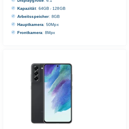
Displaygröße
:
6.1"
Kapazität
:
64GB
128GB
/
Arbeitsspeicher
:
8GB
Hauptkamera
:
50Mpx
Frontkamera
:
8Mpx