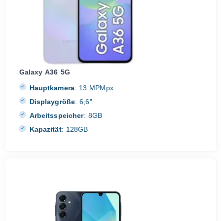
Galaxy A36 5G
Hauptkamera
:
13 MPMpx
Displaygröße
:
6,6"
Arbeitsspeicher
:
8GB
Kapazität
:
128GB