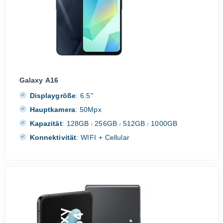
Galaxy A16
Displaygröße
:
6.5"
Hauptkamera
:
50Mpx
Kapazität
:
128GB
256GB
512GB
1000GB
/
/
/
Konnektivität
:
WIFI + Cellular