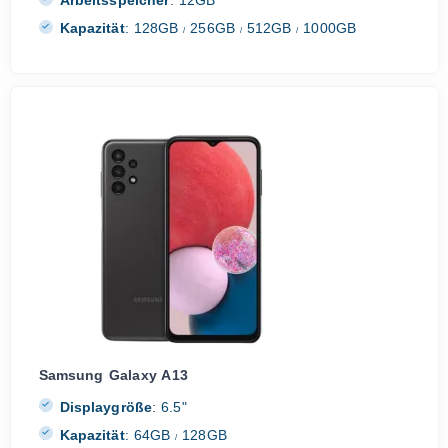
Arbeitsspeicher
:
12GB
Kapazität
:
128GB
256GB
512GB
1000GB
/
/
/
Samsung Galaxy A13
Displaygröße
:
6.5"
Kapazität
:
64GB
128GB
/