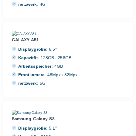
netzwerk
:
4G
GALAXY A51
Displaygröße
:
6.5"
Kapazität
:
128GB
256GB
/
Arbeitsspeicher
:
4GB
Frontkamera
:
48Mpx
32Mpx
/
netzwerk
:
5G
Samsung Galaxy S8
Displaygröße
:
5.1"