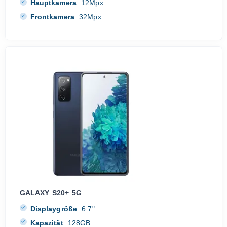
Hauptkamera
:
12Mpx
Frontkamera
:
32Mpx
GALAXY S20+ 5G
Displaygröße
:
6.7"
Kapazität
:
128GB