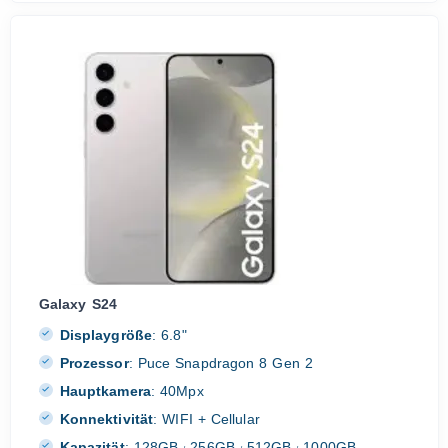
Galaxy S24
Displaygröße
:
6.8"
Prozessor
:
Puce Snapdragon 8 Gen 2
Hauptkamera
:
40Mpx
Konnektivität
:
WIFI + Cellular
Kapazität
:
128GB
256GB
512GB
1000GB