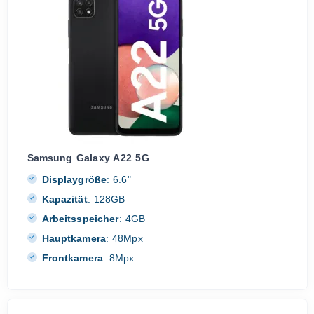
Samsung Galaxy A22 5G
Displaygröße
:
6.6"
Kapazität
:
128GB
Arbeitsspeicher
:
4GB
Hauptkamera
:
48Mpx
Frontkamera
:
8Mpx