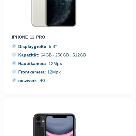
IPHONE 11 PRO
Displaygröße
:
5.8"
Kapazität
:
64GB
256GB
512GB
/
/
Hauptkamera
:
12Mpx
Frontkamera
:
12Mpx
netzwerk
:
4G