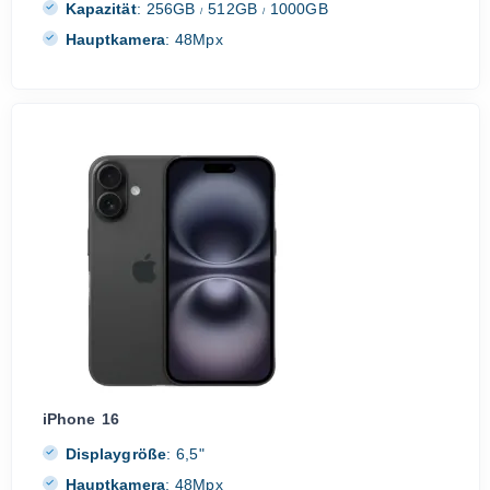
Kapazität
:
256GB
512GB
1000GB
/
/
Hauptkamera
:
48Mpx
iPhone 16
Displaygröße
:
6,5"
Hauptkamera
:
48Mpx