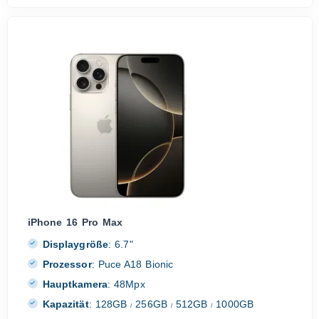
iPhone 16 Pro Max
Displaygröße
:
6.7"
Prozessor
:
Puce A18 Bionic
Hauptkamera
:
48Mpx
Kapazität
:
128GB
256GB
512GB
1000GB
/
/
/