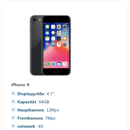
iPhone 8
Displaygröße
:
4.7"
Kapazität
:
64GB
Hauptkamera
:
12Mpx
Frontkamera
:
7Mpx
netzwerk
:
4G