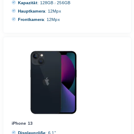
Kapazität
:
128GB
256GB
/
Hauptkamera
:
12Mpx
Frontkamera
:
12Mpx
iPhone 13
Displaygröße
:
6.1"