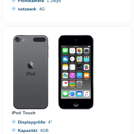
Frontkamera
:
1.2Mpx
netzwerk
:
4G
iPod Touch
Displaygröße
:
4"
Kapazität
:
4GB