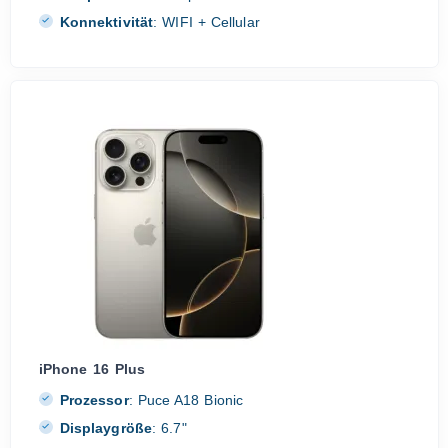
Konnektivität
:
WIFI + Cellular
iPhone 16 Plus
Prozessor
:
Puce A18 Bionic
Displaygröße
:
6.7"