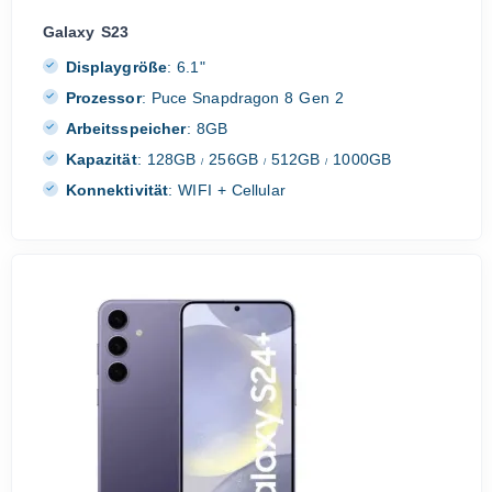
Galaxy S23
Displaygröße
:
6.1"
Prozessor
:
Puce Snapdragon 8 Gen 2
Arbeitsspeicher
:
8GB
Kapazität
:
128GB
256GB
512GB
1000GB
/
/
/
Konnektivität
:
WIFI + Cellular