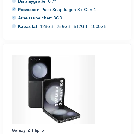
Displaygröße
:
6.7"
Prozessor
:
Puce Snapdragon 8+ Gen 1
Arbeitsspeicher
:
8GB
Kapazität
:
128GB
256GB
512GB
1000GB
/
/
/
Galaxy Z Flip 5