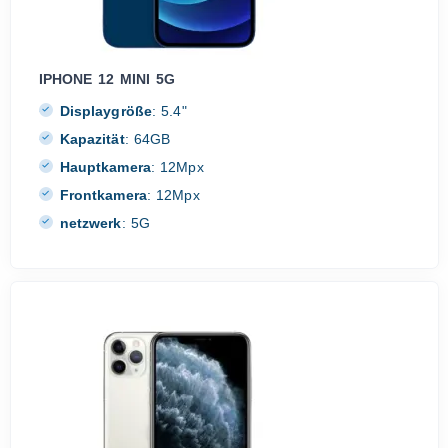
IPHONE 12 MINI 5G
Displaygröße
:
5.4"
Kapazität
:
64GB
Hauptkamera
:
12Mpx
Frontkamera
:
12Mpx
netzwerk
:
5G