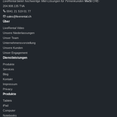
LiveRental bietet hochwertige Miet-Lösungen für Firmenkunden
MwSt
CHE-
204.908.135 TVA
0041 21 519 01 77
sales@liverental.ch
Über
LiveRental Video
Unsere Niederlassungen
Unser Team
Unternehmensvorstellung
Unsere Kunden
Unser Engagement
Dienstleistungen
Produkte
Services
Blog
Kontakt
Impressum
Privacy
Produkte
Tablets
iPad
Computer
Notebooks