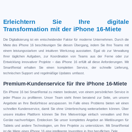
Erleichtern Sie Ihre digitale
Transformation mit der iPhone 16-Miete
Die Digitalisierung ist ein entscheidender Faktor für moderne Unternehmen. Durch die
Miete des iPhone 16 beschleunigen Sie diesen Übergang, indem Sie Ihre Teams mit
einem leistungsstarken und intuitiven Werkzeug ausstatten. Egal ob zur Verwaltung
Ihrer täglichen Aufgaben, zur Koordination von Teams aus der Ferne oder zur
Entwicklung innovativer Projekte – das iPhone 16 erfüllt all diese Anforderungen. Mit
SmartRental erhalten Sie einen kompletten Service, der schnelle Lieferung,
technischen Support und regelmäßige Updates umfasst.
Premium-Kundenservice für Ihre iPhone 16-Miete
Ein iPhone 16 bei SmartRental zu mieten bedeutet, von einem persönlichen Service in
jeder Phase zu profitieren. Unser Team steht Ihnen beratend zur Seite, um unsere
Angebote an Ihre Bedürfnisse anzupassen. Im Falle eines Problems bieten wir einen
schnellen Kundenservice, damit Sie ohne Unterbrechung weiterarbeiten können. Über
unsere intuitive Plattform können Sie Ihre Mietverträge einfach verwalten und Ihre
Geräte nachverfolgen. Entdecken Sie unser komplettes Angebot an Mietlösungen für
Tablets und andere Technologien, um Ihre Projekte zu unterstützen. Mit SmartRental
ist die Miete eines iPhone 16 eine intelligente Investition in Ihre beruflichen Ziele.