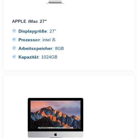
APPLE iMac 27"
Displaygröße
:
27"
Prozessor
:
intel i5
Arbeitsspeicher
:
8GB
Kapazität
:
1024GB