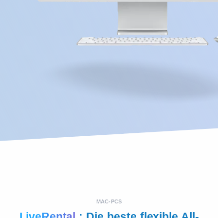
MAC-PCS
LiveRental
: Die beste flexible All-