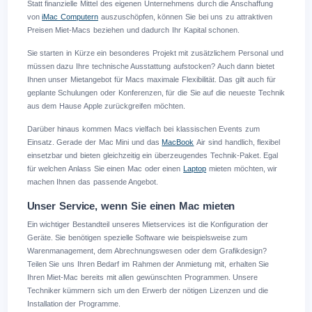
Statt finanzielle Mittel des eigenen Unternehmens durch die Anschaffung
von
iMac Computern
auszuschöpfen, können Sie bei uns zu attraktiven
Preisen Miet-Macs beziehen und dadurch Ihr Kapital schonen.
Sie starten in Kürze ein besonderes Projekt mit zusätzlichem Personal und
müssen dazu Ihre technische Ausstattung aufstocken? Auch dann bietet
Ihnen unser Mietangebot für Macs maximale Flexibilität. Das gilt auch für
geplante Schulungen oder Konferenzen, für die Sie auf die neueste Technik
aus dem Hause Apple zurückgreifen möchten.
Darüber hinaus kommen Macs vielfach bei klassischen Events zum
Einsatz. Gerade der Mac Mini und das
MacBook
Air sind handlich, flexibel
einsetzbar und bieten gleichzeitig ein überzeugendes Technik-Paket. Egal
für welchen Anlass Sie einen Mac oder einen
Laptop
mieten möchten, wir
machen Ihnen das passende Angebot.
Unser Service, wenn Sie einen Mac mieten
Ein wichtiger Bestandteil unseres Mietservices ist die Konfiguration der
Geräte. Sie benötigen spezielle Software wie beispielsweise zum
Warenmanagement, dem Abrechnungswesen oder dem Grafikdesign?
Teilen Sie uns Ihren Bedarf im Rahmen der Anmietung mit, erhalten Sie
Ihren Miet-Mac bereits mit allen gewünschten Programmen. Unsere
Techniker kümmern sich um den Erwerb der nötigen Lizenzen und die
Installation der Programme.