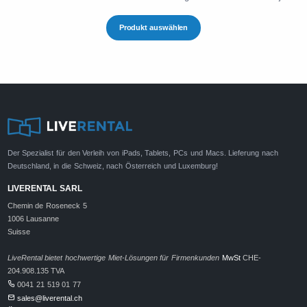
Produkt auswählen
Der Spezialist für den Verleih von iPads, Tablets, PCs und Macs. Lieferung nach
Deutschland, in die Schweiz, nach Österreich und Luxemburg!
LIVERENTAL SARL
Chemin de Roseneck 5
1006 Lausanne
Suisse
LiveRental bietet hochwertige Miet-Lösungen für Firmenkunden
MwSt
CHE-
204.908.135 TVA
0041 21 519 01 77
sales@liverental.ch