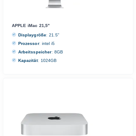
APPLE iMac 21,5"
Displaygröße
:
21.5"
Prozessor
:
intel i5
Arbeitsspeicher
:
8GB
Kapazität
:
1024GB