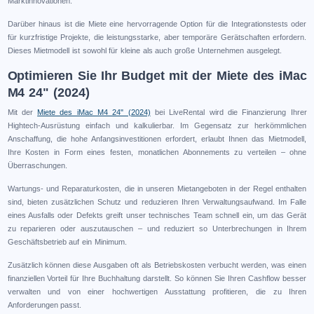
Marktinnovationen.
Darüber hinaus ist die Miete eine hervorragende Option für die Integrationstests oder
für kurzfristige Projekte, die leistungsstarke, aber temporäre Gerätschaften erfordern.
Dieses Mietmodell ist sowohl für kleine als auch große Unternehmen ausgelegt.
Optimieren Sie Ihr Budget mit der Miete des iMac
M4 24" (2024)
Mit der
Miete des iMac M4 24" (2024)
bei LiveRental wird die Finanzierung Ihrer
Hightech-Ausrüstung einfach und kalkulierbar. Im Gegensatz zur herkömmlichen
Anschaffung, die hohe Anfangsinvestitionen erfordert, erlaubt Ihnen das Mietmodell,
Ihre Kosten in Form eines festen, monatlichen Abonnements zu verteilen – ohne
Überraschungen.
Wartungs- und Reparaturkosten, die in unseren Mietangeboten in der Regel enthalten
sind, bieten zusätzlichen Schutz und reduzieren Ihren Verwaltungsaufwand. Im Falle
eines Ausfalls oder Defekts greift unser technisches Team schnell ein, um das Gerät
zu reparieren oder auszutauschen – und reduziert so Unterbrechungen in Ihrem
Geschäftsbetrieb auf ein Minimum.
Zusätzlich können diese Ausgaben oft als Betriebskosten verbucht werden, was einen
finanziellen Vorteil für Ihre Buchhaltung darstellt. So können Sie Ihren Cashflow besser
verwalten und von einer hochwertigen Ausstattung profitieren, die zu Ihren
Anforderungen passt.