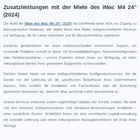
Zusatzleistungen mit der Miete des iMac M4 24"
(2024)
Die Wahl der
Miete des iMac M4 24" (2024)
bei LiveRental bietet nicht nur Zugang zu
leistungsstarker Hardware. Wir stellen Ihnen eine Reihe maßgeschneiderter Services
zur Verfügung, die Ihr Leben erleichtern und Ihr Benutzererlebnis optimieren.
Zunächst gewährleisten wir einen reaktionsschnellen technischen Support, um
eventuelle Probleme schnell zu lösen. Ob Kompatibilitätsfragen, Netzwerkkonfiguration
oder Hardwareprobleme – unsere Experten stehen Ihnen zur Verfügung, um einen
reibungslosen Betrieb Ihres gemieteten Equipments sicherzustellen.
Darüber hinaus bieten wir einen maßgeschneiderten Konfigurationsservice, der die
Geräte vor der Lieferung an die spezifischen Bedürfnisse Ihres Unternehmens
anpasst. Dies schließt die Installation von Fachsoftware oder die Einrichtung
gesicherter Netzwerke ein, damit Ihr iMac bei Erhalt sofort einsatzbereit ist.
Unsere Services umfassen zudem regelmäßige Updates der Geräte, sodass Sie stets
von den neuesten Softwareversionen und Hardware-Verbesserungen profitieren –
ohne zusätzliche Kosten. Schließlich bieten wir eine vereinfachte Logistikverwaltung
mit schneller Lieferung und einem reibungslosen Rückgabeverfahren am Ende Ihres
Vertrags.