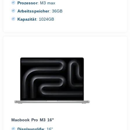
Prozessor
:
M3 max
Arbeitsspeicher
:
36GB
Kapazität
:
1024GB
Macbook Pro M3 16"
Displaygröße
:
16"