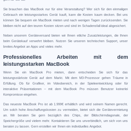
Sie brauchen das MacBook nur für eine Veranstaltung? Wer sich für den einmaligen
Gebrauch ein leistungsstarkes Gerät kauft, kann die Kosten kaum decken. Bei uns
können Sie bequem ein MacBook mieten und nach wenigen Tagen zurücksenden. Sie
bleiben nicht auf den teuren Kosten sitzen und sind im Schadensfall ideal abgesichert.
Neben unserem Geräteversand bieten wir Ihnen etliche Zusatzleistungen, die Ihnen
beim Gerätekauf verwehrt bleiben. Nutzen Sie unseren technischen Support, unser
breites Angebot an Apps und vieles mehr.
Professionelles Arbeiten mit dem
leistungsstarken MacBook
Wenn Sie ein MacBook Pro mieten, dann entscheiden Sie sich für das
leistungsstärkste Gerät auf dem Markt. Mit dem M3-Prozessor gehen Träume in
Erfüllung. Ob für Grafiker, im Videobereich, in der Spieleentwicklung oder für
interaktive Präsentationen – mit dem MacBook Pro müssen Benutzer keinerlei
Kompromisse eingehen.
Das neueste MacBook Pro ist ab 1.999€ erhältlich und wird seinem Namen gerecht.
Um solch hohe Anschaffungskosten zu vermeiden, bietet sich die Gerätevermietung
an. Wir beraten Sie gern bezüglich des Chips, der Bildschirmdiagonale, der
Speichergröße und vielem mehr. Kontaktieren Sie uns unverbindlich, um sich von uns
beraten zu lassen. Gern erstellen wir Ihnen ein individuelles Angebot.