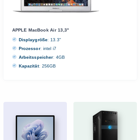
APPLE MacBook Air 13,3"
Displaygröße
:
13.3"
Prozessor
:
intel i7
Arbeitsspeicher
:
4GB
Kapazität
:
256GB