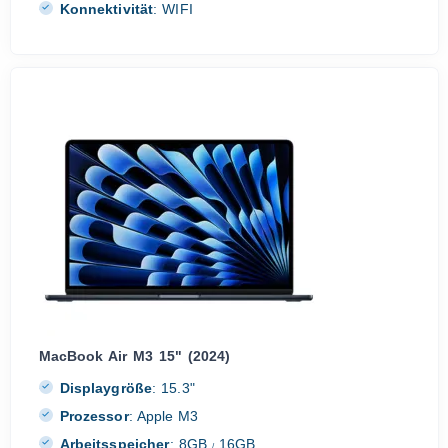
Konnektivität
:
WIFI
MacBook Air M3 15" (2024)
Displaygröße
:
15.3"
Prozessor
:
Apple M3
Arbeitsspeicher
:
8GB
16GB
/