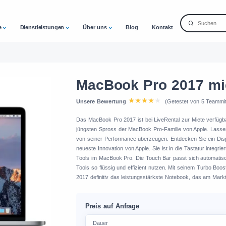
e
Dienstleistungen
Über uns
Blog
Kontakt
MacBook Pro 2017 mi
Unsere Bewertung
(Getestet von 5 Teammit
Das MacBook Pro 2017 ist bei LiveRental zur Miete verfügbar
jüngsten Spross der MacBook Pro-Familie von Apple. Lassen 
von seiner Performance überzeugen. Entdecken Sie ein Displa
neueste Innovation von Apple. Sie ist in die Tastatur integri
Tools im MacBook Pro. Die Touch Bar passt sich automatis
Tools so flüssig und effizient nutzen. Mit seinem Turbo Bo
2017 definitiv das leistungsstärkste Notebook, das am Mark
Preis auf Anfrage