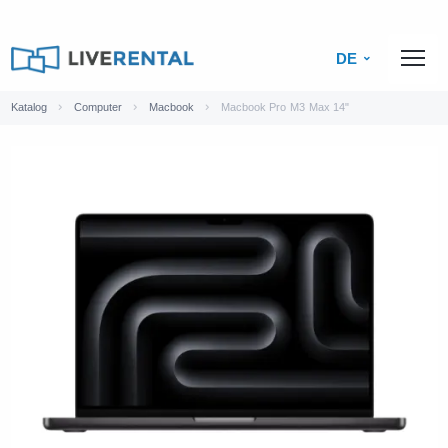
DE
Katalog
Computer
Macbook
Macbook Pro M3 Max 14"