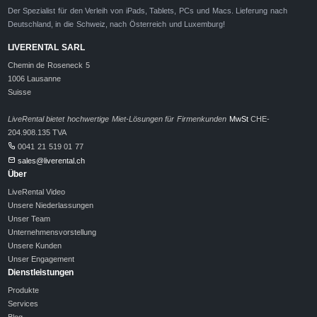
Der Spezialist für den Verleih von iPads, Tablets, PCs und Macs. Lieferung nach
Deutschland, in die Schweiz, nach Österreich und Luxemburg!
LIVERENTAL SARL
Chemin de Roseneck 5
1006 Lausanne
Suisse
LiveRental bietet hochwertige Miet-Lösungen für Firmenkunden
MwSt
CHE-
204.908.135 TVA
0041 21 519 01 77
sales@liverental.ch
Über
LiveRental Video
Unsere Niederlassungen
Unser Team
Unternehmensvorstellung
Unsere Kunden
Unser Engagement
Dienstleistungen
Produkte
Services
Blog