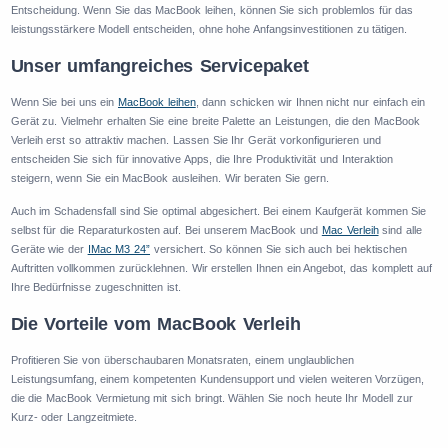
Entscheidung. Wenn Sie das MacBook leihen, können Sie sich problemlos für das
leistungsstärkere Modell entscheiden, ohne hohe Anfangsinvestitionen zu tätigen.
Unser umfangreiches Servicepaket
Wenn Sie bei uns ein
MacBook leihen
, dann schicken wir Ihnen nicht nur einfach ein
Gerät zu. Vielmehr erhalten Sie eine breite Palette an Leistungen, die den MacBook
Verleih erst so attraktiv machen. Lassen Sie Ihr Gerät vorkonfigurieren und
entscheiden Sie sich für innovative Apps, die Ihre Produktivität und Interaktion
steigern, wenn Sie ein MacBook ausleihen. Wir beraten Sie gern.
Auch im Schadensfall sind Sie optimal abgesichert. Bei einem Kaufgerät kommen Sie
selbst für die Reparaturkosten auf. Bei unserem MacBook und
Mac Verleih
sind alle
Geräte wie der
IMac M3 24”
versichert. So können Sie sich auch bei hektischen
Auftritten vollkommen zurücklehnen. Wir erstellen Ihnen ein Angebot, das komplett auf
Ihre Bedürfnisse zugeschnitten ist.
Die Vorteile vom MacBook Verleih
Profitieren Sie von überschaubaren Monatsraten, einem unglaublichen
Leistungsumfang, einem kompetenten Kundensupport und vielen weiteren Vorzügen,
die die MacBook Vermietung mit sich bringt. Wählen Sie noch heute Ihr Modell zur
Kurz- oder Langzeitmiete.