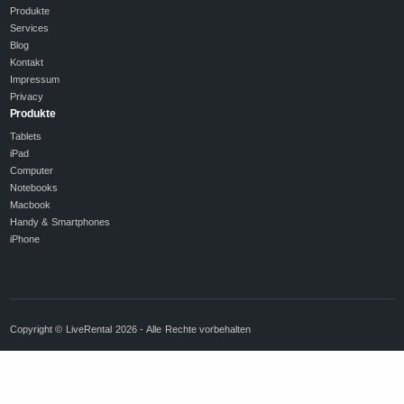
Produkte
Services
Blog
Kontakt
Impressum
Privacy
Produkte
Tablets
iPad
Computer
Notebooks
Macbook
Handy & Smartphones
iPhone
Copyright © LiveRental 2026 - Alle Rechte vorbehalten