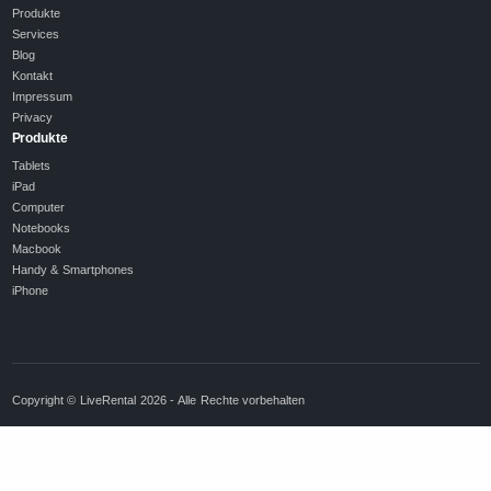
Produkte
Services
Blog
Kontakt
Impressum
Privacy
Produkte
Tablets
iPad
Computer
Notebooks
Macbook
Handy & Smartphones
iPhone
Copyright © LiveRental 2026 - Alle Rechte vorbehalten