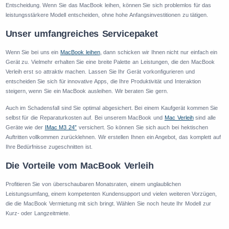
Entscheidung. Wenn Sie das MacBook leihen, können Sie sich problemlos für das
leistungsstärkere Modell entscheiden, ohne hohe Anfangsinvestitionen zu tätigen.
Unser umfangreiches Servicepaket
Wenn Sie bei uns ein
MacBook leihen
, dann schicken wir Ihnen nicht nur einfach ein
Gerät zu. Vielmehr erhalten Sie eine breite Palette an Leistungen, die den MacBook
Verleih erst so attraktiv machen. Lassen Sie Ihr Gerät vorkonfigurieren und
entscheiden Sie sich für innovative Apps, die Ihre Produktivität und Interaktion
steigern, wenn Sie ein MacBook ausleihen. Wir beraten Sie gern.
Auch im Schadensfall sind Sie optimal abgesichert. Bei einem Kaufgerät kommen Sie
selbst für die Reparaturkosten auf. Bei unserem MacBook und
Mac Verleih
sind alle
Geräte wie der
IMac M3 24”
versichert. So können Sie sich auch bei hektischen
Auftritten vollkommen zurücklehnen. Wir erstellen Ihnen ein Angebot, das komplett auf
Ihre Bedürfnisse zugeschnitten ist.
Die Vorteile vom MacBook Verleih
Profitieren Sie von überschaubaren Monatsraten, einem unglaublichen
Leistungsumfang, einem kompetenten Kundensupport und vielen weiteren Vorzügen,
die die MacBook Vermietung mit sich bringt. Wählen Sie noch heute Ihr Modell zur
Kurz- oder Langzeitmiete.