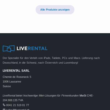
Alle Produkte anzeigen
Der Spezialist für den Verleih von iPads, Tablets, PCs und Macs. Lieferung nach
Deutschland, in die Schweiz, nach Österreich und Luxemburg!
LIVERENTAL SARL
Chemin de Roseneck 5
1006 Lausanne
Suisse
LiveRental bietet hochwertige Miet-Lösungen für Firmenkunden
MwSt
CHE-
204.908.135 TVA
0041 21 519 01 77
sales@liverental.ch