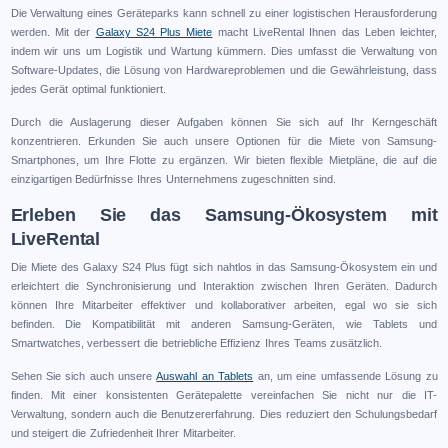
Die Verwaltung eines Geräteparks kann schnell zu einer logistischen Herausforderung
werden. Mit der
Galaxy S24 Plus Miete
macht LiveRental Ihnen das Leben leichter,
indem wir uns um Logistik und Wartung kümmern. Dies umfasst die Verwaltung von
Software-Updates, die Lösung von Hardwareproblemen und die Gewährleistung, dass
jedes Gerät optimal funktioniert.
Durch die Auslagerung dieser Aufgaben können Sie sich auf Ihr Kerngeschäft
konzentrieren. Erkunden Sie auch unsere Optionen für die Miete von Samsung-
Smartphones, um Ihre Flotte zu ergänzen. Wir bieten flexible Mietpläne, die auf die
einzigartigen Bedürfnisse Ihres Unternehmens zugeschnitten sind.
Erleben Sie das Samsung-Ökosystem mit
LiveRental
Die Miete des Galaxy S24 Plus fügt sich nahtlos in das Samsung-Ökosystem ein und
erleichtert die Synchronisierung und Interaktion zwischen Ihren Geräten. Dadurch
können Ihre Mitarbeiter effektiver und kollaborativer arbeiten, egal wo sie sich
befinden. Die Kompatibilität mit anderen Samsung-Geräten, wie Tablets und
Smartwatches, verbessert die betriebliche Effizienz Ihres Teams zusätzlich.
Sehen Sie sich auch unsere
Auswahl an Tablets
an, um eine umfassende Lösung zu
finden. Mit einer konsistenten Gerätepalette vereinfachen Sie nicht nur die IT-
Verwaltung, sondern auch die Benutzererfahrung. Dies reduziert den Schulungsbedarf
und steigert die Zufriedenheit Ihrer Mitarbeiter.