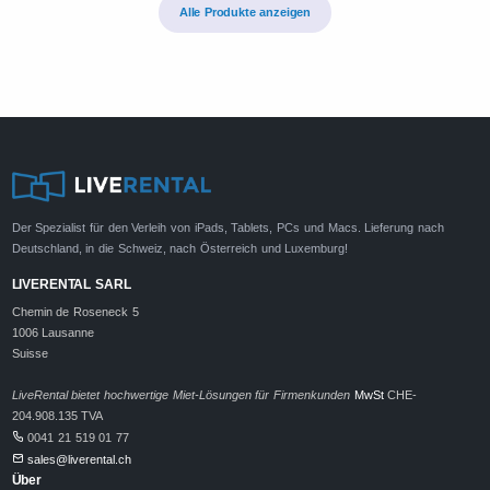
Alle Produkte anzeigen
Der Spezialist für den Verleih von iPads, Tablets, PCs und Macs. Lieferung nach
Deutschland, in die Schweiz, nach Österreich und Luxemburg!
LIVERENTAL SARL
Chemin de Roseneck 5
1006 Lausanne
Suisse
LiveRental bietet hochwertige Miet-Lösungen für Firmenkunden
MwSt
CHE-
204.908.135 TVA
0041 21 519 01 77
sales@liverental.ch
Über