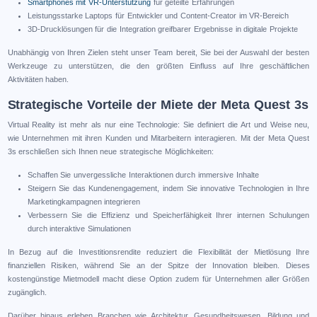
Smartphones mit VR-Unterstützung
für geteilte Erfahrungen
Leistungsstarke Laptops für Entwickler und Content-Creator im VR-Bereich
3D-Drucklösungen für die Integration greifbarer Ergebnisse in digitale Projekte
Unabhängig von Ihren Zielen steht unser Team bereit, Sie bei der Auswahl der besten
Werkzeuge zu unterstützen, die den größten Einfluss auf Ihre geschäftlichen
Aktivitäten haben.
Strategische Vorteile der Miete der Meta Quest 3s
Virtual Reality ist mehr als nur eine Technologie: Sie definiert die Art und Weise neu,
wie Unternehmen mit ihren Kunden und Mitarbeitern interagieren. Mit der Meta Quest
3s erschließen sich Ihnen neue strategische Möglichkeiten:
Schaffen Sie unvergessliche Interaktionen durch immersive Inhalte
Steigern Sie das Kundenengagement, indem Sie innovative Technologien in Ihre
Marketingkampagnen integrieren
Verbessern Sie die Effizienz und Speicherfähigkeit Ihrer internen Schulungen
durch interaktive Simulationen
In Bezug auf die Investitionsrendite reduziert die Flexibilität der Mietlösung Ihre
finanziellen Risiken, während Sie an der Spitze der Innovation bleiben. Dieses
kostengünstige Mietmodell macht diese Option zudem für Unternehmen aller Größen
zugänglich.
Darüber hinaus erleben Branchen wie Architektur, Gesundheitswesen, Bildung und