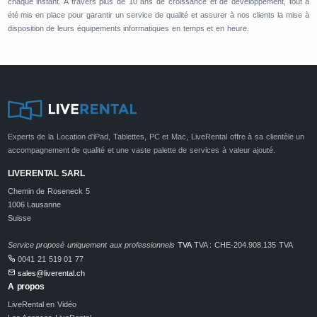
chaque instant. A travers plus de 10 ans de croissance et de développement, tout à
été mis en place pour garantir un service de qualité et assurer à nos clients la mise à
disposition de leurs équipements informatiques en temps et en heure.
Experts de la Location d'iPad, Tablettes, PC et Mac, LiveRental offre à sa clientèle un
accompagnement de qualité et une vaste palette de services à valeur ajouté.
LIVERENTAL SARL
Chemin de Roseneck 5
1006 Lausanne
Suisse
Service proposé uniquement aux professionnels
TVA
TVA : CHE-204.908.135 TVA
0041 21 519 01 77
sales@liverental.ch
A propos
LiveRental en Vidéo