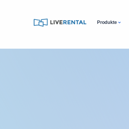
Produkte
Katalog
Handy & Smartphones
IPho
iPhone leihen - die Toplösung für Kurzz