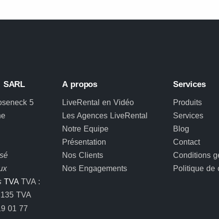
L SARL
A propos
Services
oseneck 5
LiveRental en Vidéo
Produits
ne
Les Agences LiveRental
Services
Notre Equipe
Blog
Présentation
Contact
osé
Nos Clients
Conditions g
ux
Nos Engagements
Politique de 
s
TVA
TVA :
.135 TVA
9 01 77