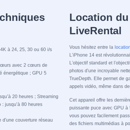
echniques
Location du
LiveRental
Vous hésitez entre la
locatio
4K à 24, 25, 30 ou 60 i/s
L'iPhone 14 est révolutionnai
L'objectif standard et l'obje
cœurs avec 2 cœurs de
photos d'une incroyable nette
té énergétique ; GPU 5
TrueDepth. Elle permet de ga
appels vidéo, même dans des 
squ’à 20 heures ; Streaming
Cet appareil offre les derni
o : jusqu’à 80 heures
puissante puce avec GPU à 5
vous pouvez facilement passer
ve d'une couverture réseau
des fichiers multimédias à p