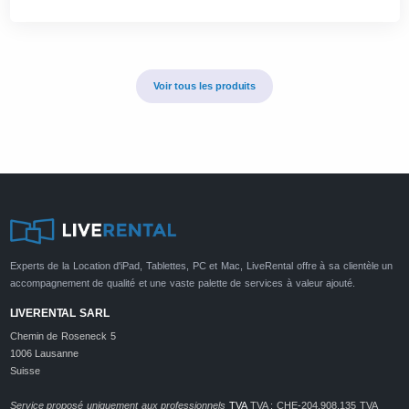
Voir tous les produits
Experts de la Location d'iPad, Tablettes, PC et Mac, LiveRental offre à sa clientèle un
accompagnement de qualité et une vaste palette de services à valeur ajouté.
LIVERENTAL SARL
Chemin de Roseneck 5
1006 Lausanne
Suisse
Service proposé uniquement aux professionnels
TVA
TVA : CHE-204.908.135 TVA