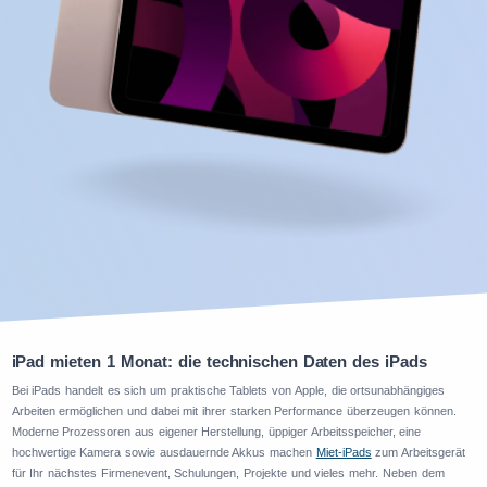
iPad mieten 1 Monat: die technischen Daten des iPads
Bei iPads handelt es sich um praktische Tablets von Apple, die ortsunabhängiges
Arbeiten ermöglichen und dabei mit ihrer starken Performance überzeugen können.
Moderne Prozessoren aus eigener Herstellung, üppiger Arbeitsspeicher, eine
hochwertige Kamera sowie ausdauernde Akkus machen
Miet-iPads
zum Arbeitsgerät
für Ihr nächstes Firmenevent, Schulungen, Projekte und vieles mehr. Neben dem