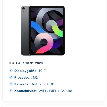
IPAD AIR 10.9" 2020
Displaygröße
:
10.9"
Prozessor
:
M1
Kapazität
:
64GB
256GB
/
Konnektivität
:
WIFI
WIFI + Cellular
/