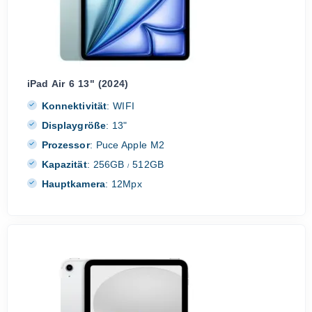
iPad Air 6 13" (2024)
Konnektivität
:
WIFI
Displaygröße
:
13"
Prozessor
:
Puce Apple M2
Kapazität
:
256GB
512GB
/
Hauptkamera
:
12Mpx