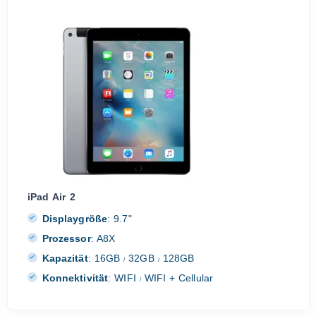
iPad Air 2
Displaygröße
:
9.7"
Prozessor
:
A8X
Kapazität
:
16GB
32GB
128GB
/
/
Konnektivität
:
WIFI
WIFI + Cellular
/