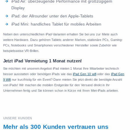
iPad Air: überzeugende Performance mit großzügigem
Display
iPad: der Allrounder unter den Apple-Tablets
iPad Mini: handliches Tablet für mobiles Arbeiten
Neben den unterschiedlichen iPad-Varianten erhalten Sie bei uns zur Miete auch
weitere Hardware. Dazu gehören Tablets anderer Marken, stationäre PCs, Gaming-
PCs, Notebooks und Smartphones verschiedener Hersteller sowie Zubehör wie
beispielsweise VR-Brillen.
Jetzt iPad Vermietung 1 Monat nutzen!
Sie möchten mit unserem Angebot iPad mieten 1 Monat Ihre Mitarbeiter technisch
besser ausstatten oder benötigen iPads wie das
iPad Gen 10 wifi
oder das
iPad Gen
9 Wifi
nur kurzfristig für ein Event? Dann mieten Sie jetzt direkt die benötigte Anzahl
von iPads! Wir machen die mobilen Endgeräte für den Versand direkt in Ihr
Unternehmen fertig und Sie können schon in Kürze mit Ihren Miet-iPads arbeiten.
UNSERE KUNDEN
Mehr als 300 Kunden vertrauen uns