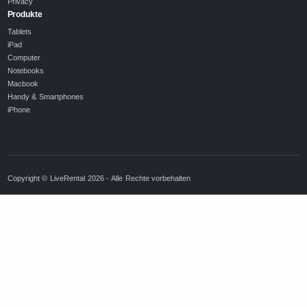
Privacy
Produkte
Tablets
iPad
Computer
Notebooks
Macbook
Handy & Smartphones
iPhone
Copyright © LiveRental 2026 - Alle Rechte vorbehalten