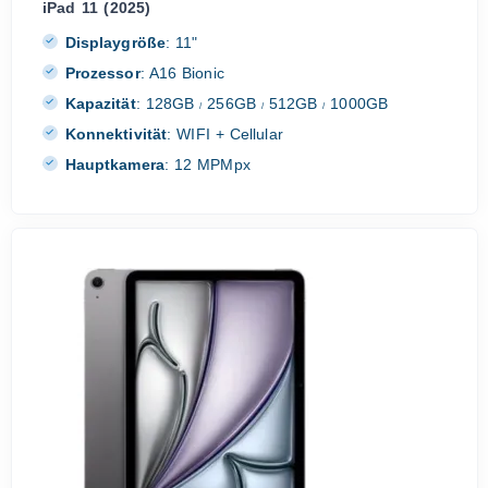
iPad 11 (2025)
Displaygröße
:
11"
Prozessor
:
A16 Bionic
Kapazität
:
128GB
256GB
512GB
1000GB
/
/
/
Konnektivität
:
WIFI + Cellular
Hauptkamera
:
12 MPMpx