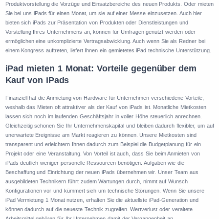
Produktvorstellung die Vorzüge und Einsatzbereiche des neuen Produkts. Oder mieten
Sie bei uns iPads für einen Monat, um sie auf einer Messe einzusetzen. Auch hier
bieten sich iPads zur Präsentation von Produkten oder Dienstleistungen und
Vorstellung Ihres Unternehmens an, können für Umfragen genutzt werden oder
ermöglichen eine unkomplizierte Vertragsabwicklung. Auch wenn Sie als Redner bei
einem Kongress auftreten, liefert Ihnen ein gemietetes iPad technische Unterstützung.
iPad mieten 1 Monat: Vorteile gegenüber dem
Kauf von iPads
Finanziell hat die Anmietung von Hardware für Unternehmen verschiedene Vorteile,
weshalb das Mieten oft attraktiver als der Kauf von iPads ist. Monatliche Mietkosten
lassen sich noch im laufenden Geschäftsjahr in voller Höhe steuerlich anrechnen.
Gleichzeitig schonen Sie Ihr Unternehmenskapital und bleiben dadurch flexibler, um auf
unerwartete Ereignisse am Markt reagieren zu können. Unsere Mietkosten sind
transparent und erleichtern Ihnen dadurch zum Beispiel die Budgetplanung für ein
Projekt oder eine Veranstaltung. Von Vorteil ist auch, dass Sie beim Anmieten von
iPads deutlich weniger personelle Ressourcen benötigen. Aufgaben wie die
Beschaffung und Einrichtung der neuen iPads übernehmen wir. Unser Team aus
ausgebildeten Technikern führt zudem Wartungen durch, nimmt auf Wunsch
Konfigurationen vor und kümmert sich um technische Störungen. Wenn Sie unsere
iPad Vermietung 1 Monat nutzen, erhalten Sie die aktuellste iPad-Generation und
können dadurch auf die neueste Technik zugreifen. Wertverlust oder veraltete
Arbeitsmittel gehören für Ihr Unternehmen damit der Vergangenheit an.