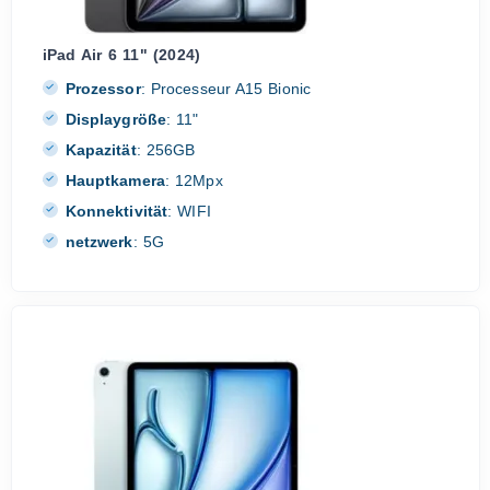
iPad Air 6 11" (2024)
Prozessor
:
Processeur A15 Bionic
Displaygröße
:
11"
Kapazität
:
256GB
Hauptkamera
:
12Mpx
Konnektivität
:
WIFI
netzwerk
:
5G